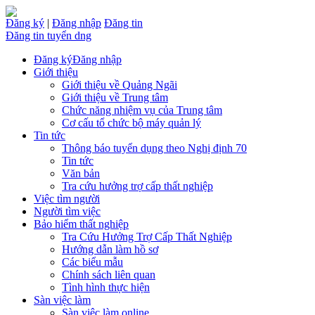
Đăng ký
|
Đăng nhập
Đăng tin
Đăng tin tuyển dng
Đăng ký
Đăng nhập
Giới thiệu
Giới thiệu về Quảng Ngãi
Giới thiệu về Trung tâm
Chức năng nhiệm vụ của Trung tâm
Cơ cấu tổ chức bộ máy quản lý
Tin tức
Thông báo tuyển dụng theo Nghị định 70
Tin tức
Văn bản
Tra cứu hưởng trợ cấp thất nghiệp
Việc tìm người
Người tìm việc
Bảo hiểm thất nghiệp
Tra Cứu Hưởng Trợ Cấp Thất Nghiệp
Hướng dẫn làm hồ sơ
Các biểu mẫu
Chính sách liên quan
Tình hình thực hiện
Sàn việc làm
Sàn việc làm online