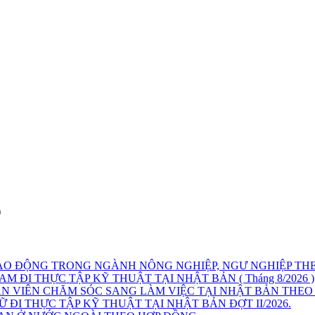
)
AO ĐỘNG TRONG NGÀNH NÔNG NGHIỆP, NGƯ NGHIỆP THE
ĐI THỰC TẬP KỸ THUẬT TẠI NHẬT BẢN ( Tháng 8/2026 )
 VIÊN CHĂM SÓC SANG LÀM VIỆC TẠI NHẬT BẢN THEO
ĐI THỰC TẬP KỸ THUẬT TẠI NHẬT BẢN ĐỢT II/2026.
HẠN Ở NƯỚC NGOÀI THEO HỢP ĐỒNG
G TẠI PHIÊN GIAO DỊCH VIỆC LÀM NĂM 2026, TẠI NHÀ V