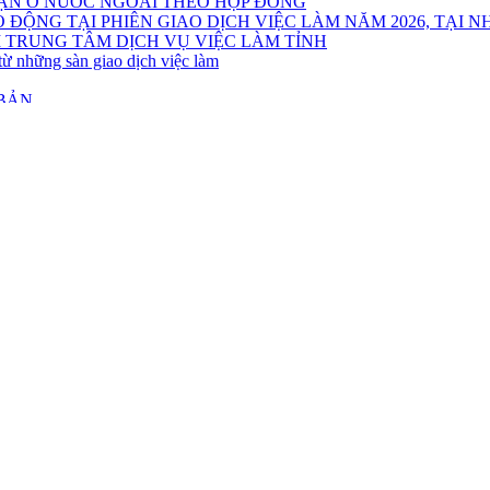
 TRUNG TÂM DỊCH VỤ VIỆC LÀM TỈNH
từ những sàn giao dịch việc làm
 BẢN