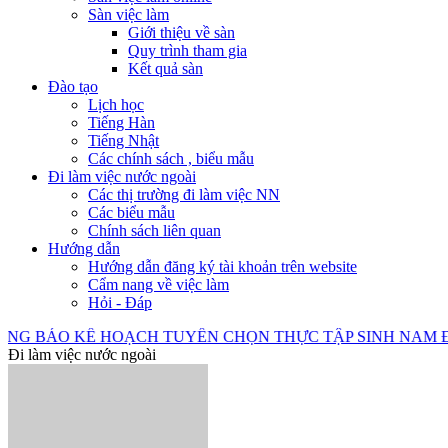
Sàn việc làm
Giới thiệu về sàn
Quy trình tham gia
Kết quả sàn
Đào tạo
Lịch học
Tiếng Hàn
Tiếng Nhật
Các chính sách , biểu mẫu
Đi làm việc nước ngoài
Các thị trường đi làm việc NN
Các biểu mẫu
Chính sách liên quan
Hướng dẫn
Hướng dẫn đăng ký tài khoản trên website
Cẩm nang về việc làm
Hỏi - Đáp
O KẾ HOẠCH TUYỂN CHỌN THỰC TẬP SINH NAM ĐI THỰC T
Đi làm việc nước ngoài