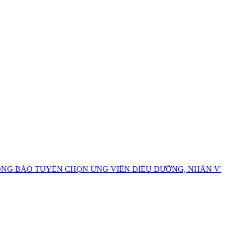
O TUYỂN CHỌN ỨNG VIÊN ĐIỀU DƯỠNG, NHÂN VIÊN CHĂ