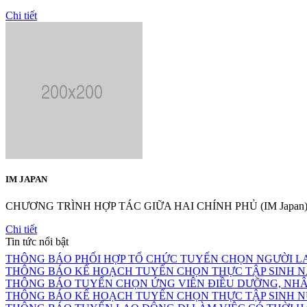
Chi tiết
IM JAPAN
CHƯƠNG TRÌNH HỢP TÁC GIỮA HAI CHÍNH PHỦ (IM Japan
Chi tiết
Tin tức nổi bật
THÔNG BÁO PHỐI HỢP TỔ CHỨC TUYỂN CHỌN NGƯỜI L
THÔNG BÁO KẾ HOẠCH TUYỂN CHỌN THỰC TẬP SINH NAM 
THÔNG BÁO TUYỂN CHỌN ỨNG VIÊN ĐIỀU DƯỠNG, NHÂN
THÔNG BÁO KẾ HOẠCH TUYỂN CHỌN THỰC TẬP SINH NỮ 
THÔNG BÁO TUYỂN LAO ĐỘNG ĐI LÀM VIỆC CÓ THỜI 
THƯ MỜI DỰ KHAI MẠC VÀ THAM GIA TUYỂN DỤNG LAO ĐỘN