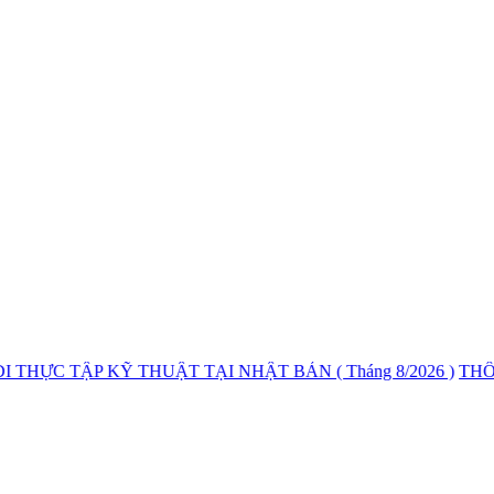
ẬP KỸ THUẬT TẠI NHẬT BẢN ( Tháng 8/2026 )
THÔNG BÁ