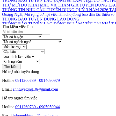
THÔNG TIN NHU CẦU TUYỂN DỤNG QUÝ 3 NĂM 2026 TẠI
Quảng Ngãi: Mở rộng cơ hội việc làm cho đồng bào dân tộc thiểu số 
THÔNG BÁO TUYỂN DỤNG LAO ĐỘNG
THÔNG BÁO TUYỂN LAO ĐỘNG ĐI LÀM VIỆC TẠI NHẬT
Tìm kiếm việc làm
Hỗ trợ nhà tuyển dụng
Hotline
0911260739 - 0914690979
Email
anhtuyetqng10@gmail.com
Hỗ trợ người tìm việc
Hotline
0911260739 - 0905059944
Email
hduongbhtnqn@gmail.com