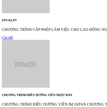
EPS KLPT
CHƯƠNG TRÌNH CẤP PHÉP LÀM VIỆC CHO LAO ĐỘNG NƯỚC NG
Chi tiết
CHƯƠNG TRÌNH ĐIỀU DƯỠNG VIÊN NHẬT BẢN
CHƯƠNG TRÌNH ĐIỀU DƯỠNG VIÊN IM JAPAN CHƯƠNG T