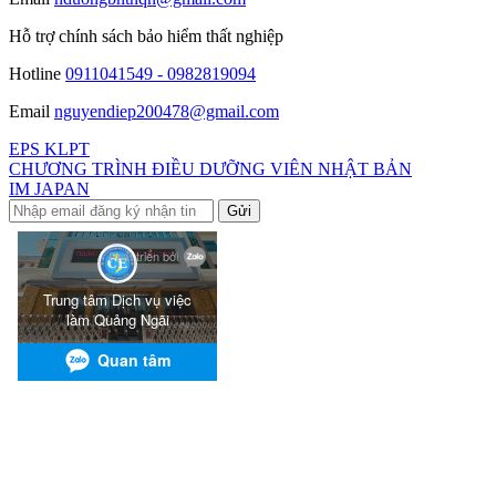
Hỗ trợ chính sách bảo hiểm thất nghiệp
Hotline
0911041549 - 0982819094
Email
nguyendiep200478@gmail.com
EPS KLPT
CHƯƠNG TRÌNH ĐIỀU DƯỠNG VIÊN NHẬT BẢN
IM JAPAN
Gửi