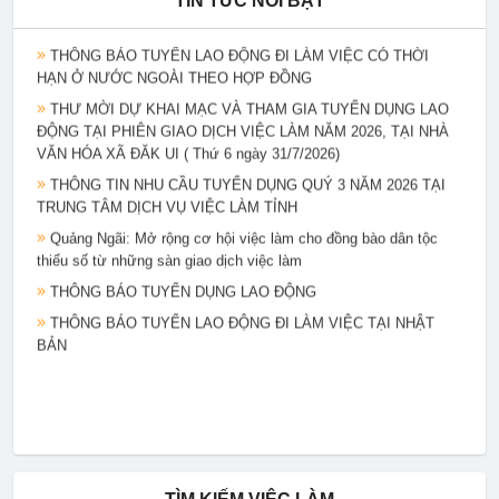
TIN TỨC NỔI BẬT
ĐI THỰC TẬP KỸ THUẬT TẠI NHẬT BẢN ĐỢT II/2026.
THÔNG BÁO TUYỂN LAO ĐỘNG ĐI LÀM VIỆC CÓ THỜI
HẠN Ở NƯỚC NGOÀI THEO HỢP ĐỒNG
THƯ MỜI DỰ KHAI MẠC VÀ THAM GIA TUYỂN DỤNG LAO
ĐỘNG TẠI PHIÊN GIAO DỊCH VIỆC LÀM NĂM 2026, TẠI NHÀ
VĂN HÓA XÃ ĐĂK UI ( Thứ 6 ngày 31/7/2026)
THÔNG TIN NHU CẦU TUYỂN DỤNG QUÝ 3 NĂM 2026 TẠI
TRUNG TÂM DỊCH VỤ VIỆC LÀM TỈNH
Quảng Ngãi: Mở rộng cơ hội việc làm cho đồng bào dân tộc
thiểu số từ những sàn giao dịch việc làm
THÔNG BÁO TUYỂN DỤNG LAO ĐỘNG
THÔNG BÁO TUYỂN LAO ĐỘNG ĐI LÀM VIỆC TẠI NHẬT
BẢN