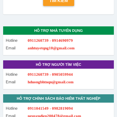
HỖ TRỢ NHÀ TUYỂN DỤNG
Hotline
0911260739 - 0914690979
Email
anhtuyetqng10@gmail.com
HỖ TRỢ NGƯỜI TÌM VIỆC
Hotline
0911260739 - 0905059944
Email
hduongbhtnqn@gmail.com
HỖ TRỢ CHÍNH SÁCH BẢO HIỂM THẤT NGHIỆP
Hotline
0911041549 - 0982819094
Email
nguyendiep200478@gmail.com