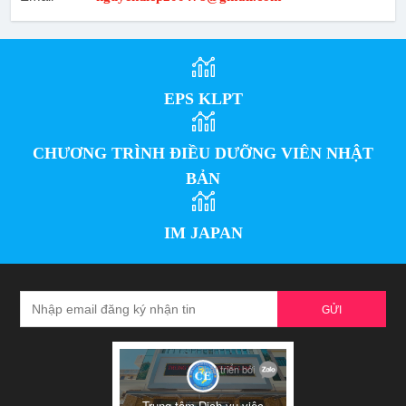
EPS KLPT
CHƯƠNG TRÌNH ĐIỀU DƯỠNG VIÊN NHẬT
BẢN
IM JAPAN
GỬI