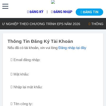
|
ĐĂNG KÝ
ĐĂNG NHẬP
ĐĂNG TIN
Ư NGHIỆP THEO CHƯƠNG TRÌNH EPS NĂM 2026
THÔNG BÁO
Thông Tin Đăng Ký Tài Khoản
Nếu đã có tài khoản, xin vui lòng
Đăng nhập tại đây
Email đăng nhập:
Mật khẩu:
Nhập lại mật khẩu:
Tên công ty: