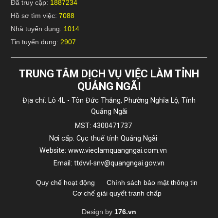
Đã truy cập:
1887234
Hồ sơ tìm việc:
7088
Nhà tuyển dụng:
1014
Tin tuyển dụng:
2907
TRUNG TÂM DỊCH VỤ VIỆC LÀM TỈNH
QUẢNG NGÃI
Địa chỉ: Lô 4L - Tôn Đức Thắng, Phường Nghĩa Lộ, Tỉnh
Quảng Ngãi
MST: 4300471737
Nơi cấp: Cục thuế tỉnh Quảng Ngãi
Website: www.vieclamquangngai.com.vn
Email: ttdvvl-snv@quangngai.gov.vn
Quy chế hoạt động
Chính sách bảo mật thông tin
Cơ chế giải quyết tranh chấp
Design by
176.vn