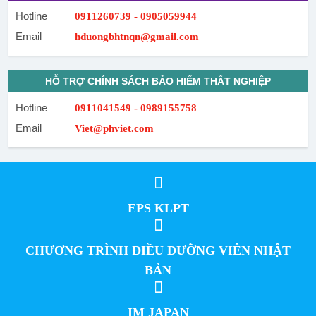
Hotline
0911260739 - 0905059944
Email
hduongbhtnqn@gmail.com
HỖ TRỢ CHÍNH SÁCH BẢO HIỂM THẤT NGHIỆP
Hotline
0911041549 - 0989155758
Email
Viet@phviet.com
EPS KLPT
CHƯƠNG TRÌNH ĐIỀU DƯỠNG VIÊN NHẬT
BẢN
IM JAPAN