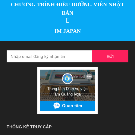
CHƯƠNG TRÌNH ĐIỀU DƯỠNG VIÊN NHẬT
BẢN
IM JAPAN
GỬI
THỐNG KÊ TRUY CẬP