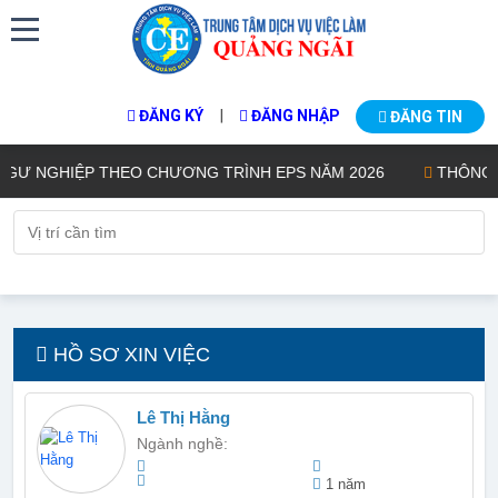
|
ĐĂNG KÝ
ĐĂNG NHẬP
ĐĂNG TIN
 NGHIỆP THEO CHƯƠNG TRÌNH EPS NĂM 2026
THÔNG BÁO
HỒ SƠ XIN VIỆC
Lê Thị Hằng
Ngành nghề:
1 năm