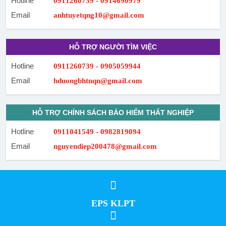
Hotline
0911260739 - 0914690979
Email
anhtuyetqng10@gmail.com
HỖ TRỢ NGƯỜI TÌM VIỆC
Hotline
0911260739 - 0905059944
Email
hduongbhtnqn@gmail.com
HỖ TRỢ CHÍNH SÁCH BẢO HIỂM THẤT NGHIỆP
Hotline
0911041549 - 0982819094
Email
nguyendiep200478@gmail.com
EPS KLPT