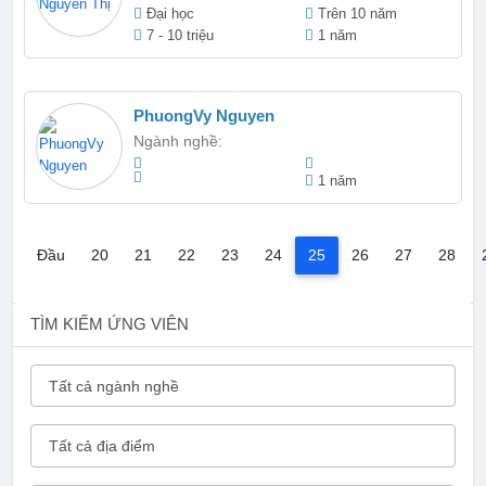
chăm sóc khách hàng/ nhân viên kế toán
Đại học
Trên 10 năm
7 - 10 triệu
1 năm
PhuongVy Nguyen
Ngành nghề:
1 năm
(current)
Đầu
20
21
22
23
24
25
26
27
28
TÌM KIẾM ỨNG VIÊN