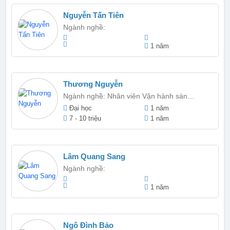
Nguyễn Tấn Tiên
Ngành nghề:
1 năm
Thương Nguyễn
Ngành nghề: Nhân viên Vận hành sàn
Thương mại điện tử/ Nhân viên Marketing/
Đại học
1 năm
Nhân viên thu mua
7 - 10 triệu
1 năm
Lâm Quang Sang
Ngành nghề:
1 năm
Ngô Đình Bảo