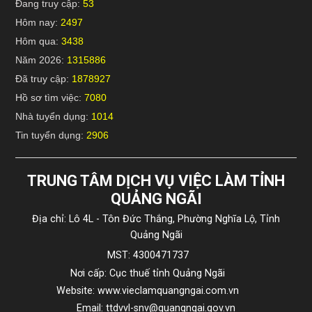
Đang truy cập:
53
Hôm nay:
2497
Hôm qua:
3438
Năm 2026:
1315886
Đã truy cập:
1878927
Hồ sơ tìm việc:
7080
Nhà tuyển dụng:
1014
Tin tuyển dụng:
2906
TRUNG TÂM DỊCH VỤ VIỆC LÀM TỈNH
QUẢNG NGÃI
Địa chỉ: Lô 4L - Tôn Đức Thắng, Phường Nghĩa Lộ, Tỉnh
Quảng Ngãi
MST: 4300471737
Nơi cấp: Cục thuế tỉnh Quảng Ngãi
Website: www.vieclamquangngai.com.vn
Email: ttdvvl-snv@quangngai.gov.vn