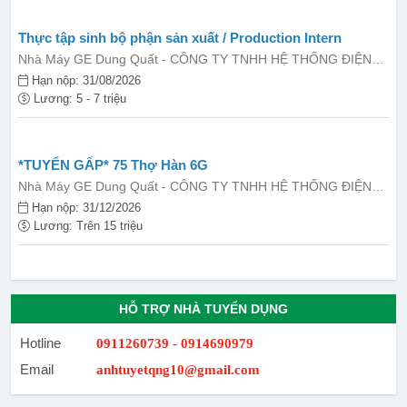
Thực tập sinh bộ phận sản xuất / Production Intern
Nhà Máy GE Dung Quất - CÔNG TY TNHH HỆ THỐNG ĐIỆN
GE VIỆT NAM
Hạn nộp: 31/08/2026
Lương: 5 - 7 triệu
*TUYỂN GẤP* 75 Thợ Hàn 6G
Nhà Máy GE Dung Quất - CÔNG TY TNHH HỆ THỐNG ĐIỆN
GE VIỆT NAM
Hạn nộp: 31/12/2026
Lương: Trên 15 triệu
HỖ TRỢ NHÀ TUYỂN DỤNG
Hotline
0911260739 - 0914690979
Email
anhtuyetqng10@gmail.com