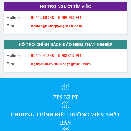
HỖ TRỢ NGƯỜI TÌM VIỆC
Hotline
0911260739 - 0905059944
Email
hduongbhtnqn@gmail.com
HỖ TRỢ CHÍNH SÁCH BẢO HIỂM THẤT NGHIỆP
Hotline
0911041549 - 0982819094
Email
nguyendiep200478@gmail.com
EPS KLPT
CHƯƠNG TRÌNH ĐIỀU DƯỠNG VIÊN NHẬT
BẢN