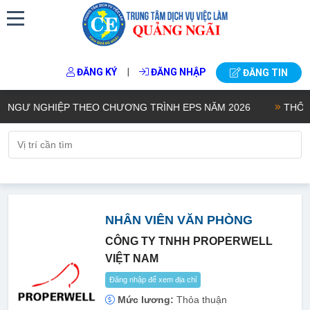
|
ĐĂNG KÝ
ĐĂNG NHẬP
ĐĂNG TIN
GƯ NGHIỆP THEO CHƯƠNG TRÌNH EPS NĂM 2026
THÔNG B
NHÂN VIÊN VĂN PHÒNG
CÔNG TY TNHH PROPERWELL
VIỆT NAM
Đăng nhập để xem địa chỉ
Mức lương:
Thỏa thuận