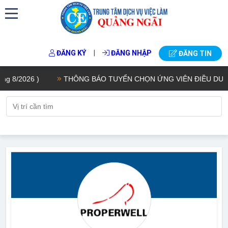
|
ĐĂNG KÝ
ĐĂNG NHẬP
ĐĂNG TIN
8/2026 )
THÔNG BÁO TUYỂN CHỌN ỨNG VIÊN ĐIỀU DƯỠNG,