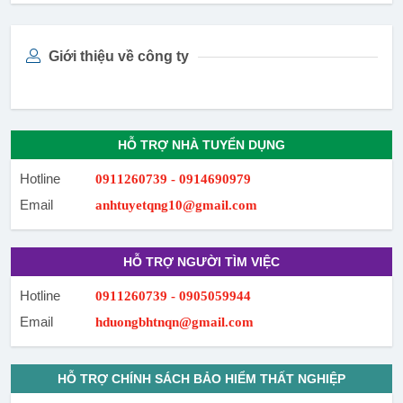
Giới thiệu về công ty
HỖ TRỢ NHÀ TUYỂN DỤNG
Hotline
0911260739 - 0914690979
Email
anhtuyetqng10@gmail.com
HỖ TRỢ NGƯỜI TÌM VIỆC
Hotline
0911260739 - 0905059944
Email
hduongbhtnqn@gmail.com
HỖ TRỢ CHÍNH SÁCH BẢO HIỂM THẤT NGHIỆP