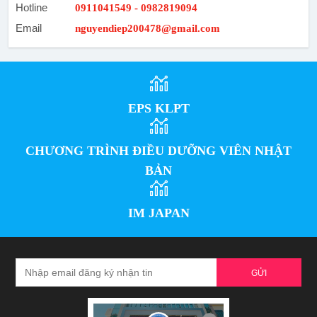
Hotline
0911041549 - 0982819094
Email
nguyendiep200478@gmail.com
EPS KLPT
CHƯƠNG TRÌNH ĐIỀU DƯỠNG VIÊN NHẬT
BẢN
IM JAPAN
GỬI