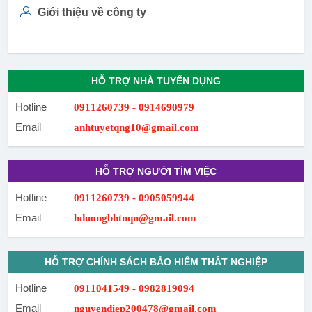
Giới thiệu về công ty
HỖ TRỢ NHÀ TUYỂN DỤNG
Hotline
0911260739 - 0914690979
Email
anhtuyetqng10@gmail.com
HỖ TRỢ NGƯỜI TÌM VIỆC
Hotline
0911260739 - 0905059944
Email
hduongbhtnqn@gmail.com
HỖ TRỢ CHÍNH SÁCH BẢO HIỂM THẤT NGHIỆP
Hotline
0911041549 - 0982819094
Email
nguyendiep200478@gmail.com