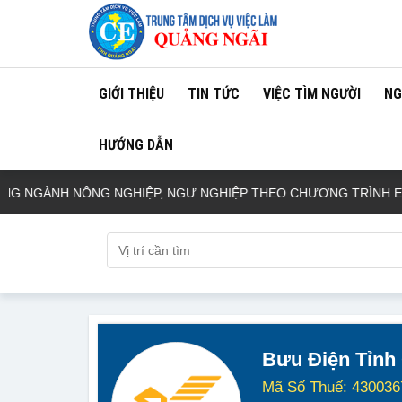
GIỚI THIỆU
TIN TỨC
VIỆC TÌM NGƯỜI
NG
HƯỚNG DẪN
NGÀNH NÔNG NGHIỆP, NGƯ NGHIỆP THEO CHƯƠNG TRÌNH EPS 
Bưu Điện Tỉnh
Mã Số Thuế: 430036