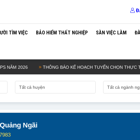
Đ
ƯỜI TÌM VIỆC
BẢO HIỂM THẤT NGHIỆP
SÀN VIỆC LÀM
Đ
NĂM 2026
THÔNG BÁO KẾ HOẠCH TUYỂN CHỌN THỰC TẬP SIN
 Quảng Ngãi
7983