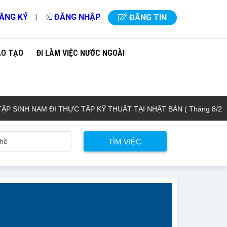
ĂNG KÝ
ĐĂNG NHẬP
|
ĐĂNG TIN
ÀO TẠO
ĐI LÀM VIỆC NƯỚC NGOÀI
H NAM ĐI THỰC TẬP KỸ THUẬT TẠI NHẬT BẢN ( Tháng 8/2026 