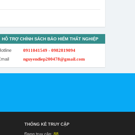
HỖ TRỢ CHÍNH SÁCH BẢO HIỂM THẤT NGHIỆP
otline
0911041549 - 0982819094
Email
nguyendiep200478@gmail.com
THỐNG KÊ TRUY CẬP
Đang truy cập:
88