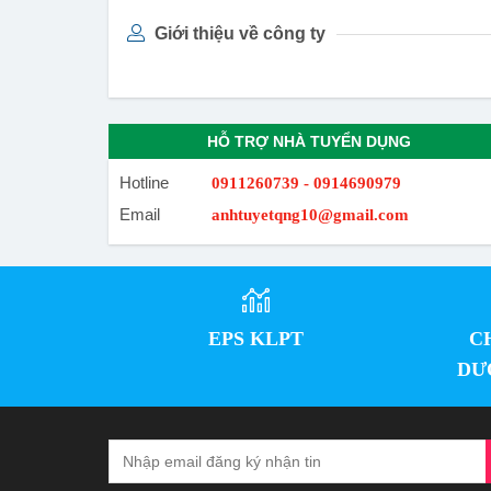
Giới thiệu về công ty
HỖ TRỢ NHÀ TUYỂN DỤNG
Hotline
0911260739 - 0914690979
Email
anhtuyetqng10@gmail.com
EPS KLPT
C
DƯ