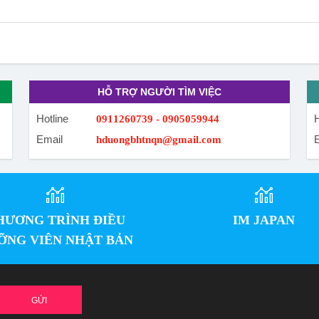
HỖ TRỢ NGƯỜI TÌM VIỆC
Hotline
H
0911260739 - 0905059944
Email
hduongbhtnqn@gmail.com
HƯƠNG TRÌNH ĐIỀU
IM JAPAN
ỠNG VIÊN NHẬT BẢN
GỬI