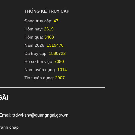
THỐNG KÊ TRUY CẬP
Đang truy cập:
47
Hôm nay:
2619
Hôm qua:
3468
Năm 2026:
1319476
Đã truy cập:
1880722
Hồ sơ tìm việc:
7080
Nhà tuyển dụng:
1014
Tin tuyển dụng:
2907
GÃI
Email: ttdvvl-snv@quangngai.gov.vn
tranh chấp