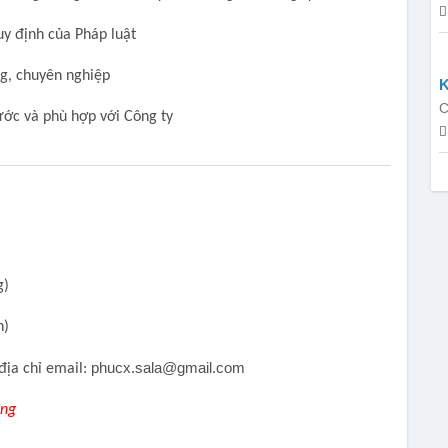
y định của Pháp luật
ng, chuyên nghiệp
K
C
ước và phù hợp với Công ty
g)
n)
phucx.sala@gmail.com
địa chỉ email:
àng