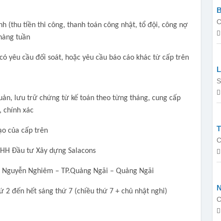
B
C
nh (thu tiền thi công, thanh toán công nhật, tổ đội, công nợ
hàng tuần
i có yêu cầu đối soát, hoặc yêu cầu báo cáo khác từ cấp trên
L
B
S
quản, lưu trữ chứng từ kế toán theo từng tháng, cung cấp
, chính xác
ạo của cấp trên
C
NHH Đầu tư Xây dựng Salacons
g Nguyễn Nghiêm – TP.Quảng Ngãi – Quảng Ngãi
N
ứ 2 đến hết sáng thứ 7 (chiều thứ 7 + chủ nhật nghỉ)
C