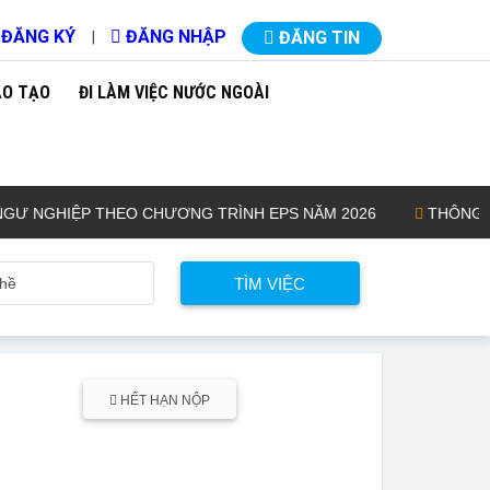
ĐĂNG KÝ
ĐĂNG NHẬP
|
ĐĂNG TIN
ÀO TẠO
ĐI LÀM VIỆC NƯỚC NGOÀI
GHIỆP THEO CHƯƠNG TRÌNH EPS NĂM 2026
THÔNG BÁO KẾ
HẾT HẠN NỘP