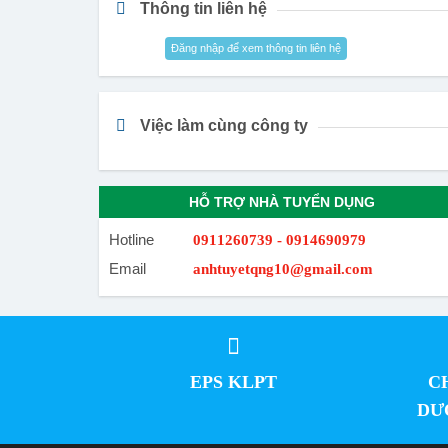
Thông tin liên hệ
Đăng nhập để xem thông tin liên hệ
Việc làm cùng công ty
HỖ TRỢ NHÀ TUYỂN DỤNG
Hotline
0911260739 - 0914690979
Email
anhtuyetqng10@gmail.com
EPS KLPT
C
DƯ