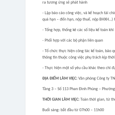
ra tương ứng sẽ phát hành
- Lập báo cáo công việc, và kế hoạch tài chí
quá hạn – đến hạn, nộp thuế, nộp BHXH…) 
- Tổng hợp, thống kê các số liệu kế toán kh
- Phối hợp với các bộ phận liên quan
- Tổ chức thực hiện công tác kế toán, bảo 
thông tin thuộc công việc phụ trách kịp thời
- Thực hiện một số yêu cầu khác theo chỉ đ
ĐỊA ĐIỂM LÀM VIỆC:
Văn phòng Công ty T
Tầng 3 – Số 113 Phan Đình Phùng – Phườn
THỜI GIAN LÀM VIỆC:
Toàn thời gian, từ th
Buổi sáng: bắt đầu từ 07h00 – 11h00