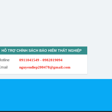
HỖ TRỢ CHÍNH SÁCH BẢO HIỂM THẤT NGHIỆP
otline
0911041549 - 0982819094
Email
nguyendiep200478@gmail.com