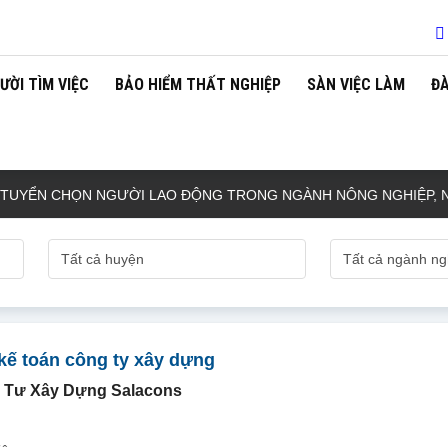
ƯỜI TÌM VIỆC
BẢO HIỂM THẤT NGHIỆP
SÀN VIỆC LÀM
Đ
N CHỌN NGƯỜI LAO ĐỘNG TRONG NGÀNH NÔNG NGHIỆP, NGƯ N
kế toán công ty xây dựng
 Tư Xây Dựng Salacons