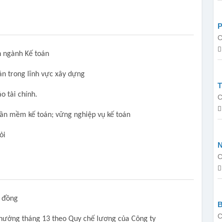
P
C
n ngành Kế toán
oán trong lĩnh vực xây dựng
T
o tài chính.
C
hần mềm kế toán; vững nghiệp vụ kế toán
ỏi
N
C
 đồng
C
 thưởng tháng 13 theo Quy chế lương của Công ty