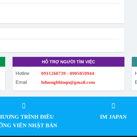
HỖ TRỢ NGƯỜI TÌM VIỆC
Hotline
H
0911260739 - 0905059944
Email
hduongbhtnqn@gmail.com
HƯƠNG TRÌNH ĐIỀU
IM JAPAN
ỠNG VIÊN NHẬT BẢN