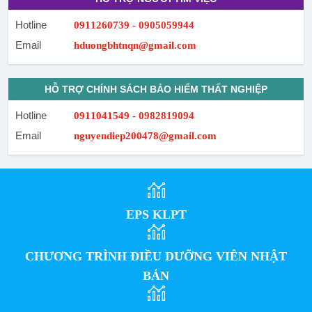
Hotline
0911260739 - 0905059944
Email
hduongbhtnqn@gmail.com
HỖ TRỢ CHÍNH SÁCH BẢO HIỂM THẤT NGHIỆP
Hotline
0911041549 - 0982819094
Email
nguyendiep200478@gmail.com
EPS KLPT
CHƯƠNG TRÌNH ĐIỀU DƯỠNG VIÊN NHẬT
BẢN