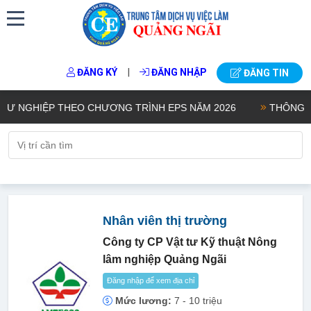
|
ĐĂNG KÝ
ĐĂNG NHẬP
ĐĂNG TIN
NGHIỆP THEO CHƯƠNG TRÌNH EPS NĂM 2026
THÔNG BÁO K
Nhân viên thị trường
Công ty CP Vật tư Kỹ thuật Nông
lâm nghiệp Quảng Ngãi
Đăng nhập để xem địa chỉ
Mức lương:
7 - 10 triệu