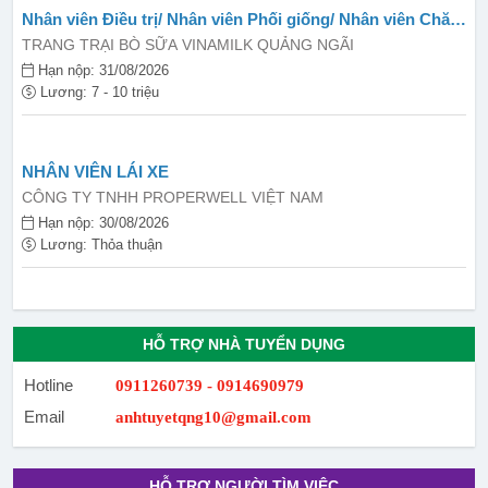
Nhân viên Điều trị/ Nhân viên Phối giống/ Nhân viên Chăn
nuôi (LĐPT THCS trở lên)
TRANG TRẠI BÒ SỮA VINAMILK QUẢNG NGÃI
Hạn nộp: 31/08/2026
Lương: 7 - 10 triệu
NHÂN VIÊN LÁI XE
CÔNG TY TNHH PROPERWELL VIỆT NAM
Hạn nộp: 30/08/2026
Lương: Thỏa thuận
HỖ TRỢ NHÀ TUYỂN DỤNG
Hotline
0911260739 - 0914690979
Email
anhtuyetqng10@gmail.com
HỖ TRỢ NGƯỜI TÌM VIỆC