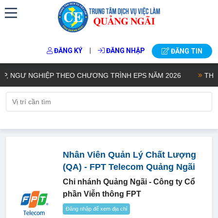
|
ĐĂNG KÝ
ĐĂNG NHẬP
ĐĂNG TIN
NGƯ NGHIỆP THEO CHƯƠNG TRÌNH EPS NĂM 2026
THÔNG 
Nhân Viên Quản Lý Chất Lượng
(QA) - FPT Telecom Quảng Ngãi
Chi nhánh Quảng Ngãi - Công ty Cổ
phần Viễn thông FPT
Đăng nhập để xem địa chỉ