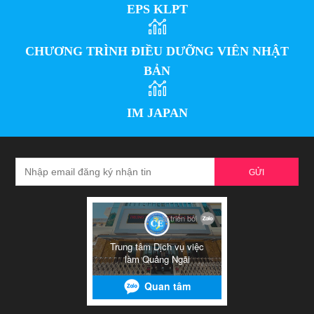
EPS KLPT
CHƯƠNG TRÌNH ĐIỀU DƯỠNG VIÊN NHẬT
BẢN
IM JAPAN
GỬI