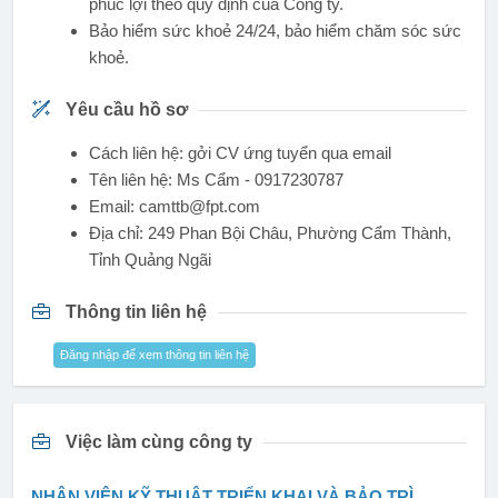
phúc lợi theo quy định của Công ty.
Bảo hiểm sức khoẻ 24/24, bảo hiểm chăm sóc sức
khoẻ.
Yêu cầu hồ sơ
Cách liên hệ: gởi CV ứng tuyển qua email
Tên liên hệ: Ms Cẩm - 0917230787
Email: camttb@fpt.com
Địa chỉ: 249 Phan Bội Châu, Phường Cẩm Thành,
Tỉnh Quảng Ngãi
Thông tin liên hệ
Đăng nhập để xem thông tin liên hệ
Việc làm cùng công ty
NHÂN VIÊN KỸ THUẬT TRIỂN KHAI VÀ BẢO TRÌ