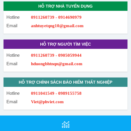
HỖ TRỢ NHÀ TUYỂN DỤNG
Hotline
0911260739 - 0914690979
Email
anhtuyetqng10@gmail.com
HỖ TRỢ NGƯỜI TÌM VIỆC
Hotline
0911260739 - 0905059944
Email
hduongbhtnqn@gmail.com
HỖ TRỢ CHÍNH SÁCH BẢO HIỂM THẤT NGHIỆP
Hotline
0911041549 - 0989155758
Email
Viet@phviet.com