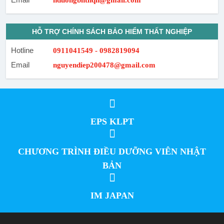
hduongbhtnqn@gmail.com
HỖ TRỢ CHÍNH SÁCH BẢO HIỂM THẤT NGHIỆP
Hotline
0911041549 - 0982819094
Email
nguyendiep200478@gmail.com
EPS KLPT
CHƯƠNG TRÌNH ĐIỀU DƯỠNG VIÊN NHẬT
BẢN
IM JAPAN