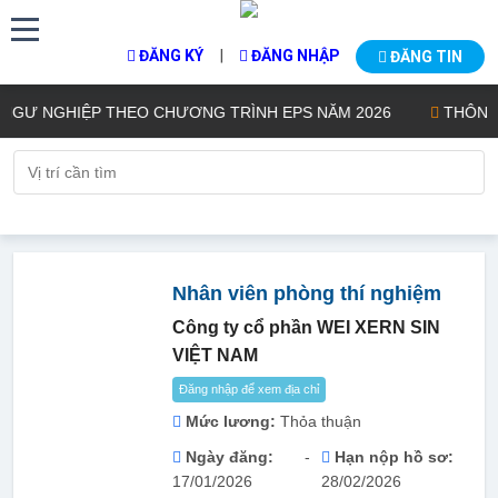
|
ĐĂNG KÝ
ĐĂNG NHẬP
ĐĂNG TIN
Ư NGHIỆP THEO CHƯƠNG TRÌNH EPS NĂM 2026
THÔNG BÁO
Nhân viên phòng thí nghiệm
Công ty cổ phần WEI XERN SIN
VIỆT NAM
Đăng nhập để xem địa chỉ
Mức lương:
Thỏa thuận
Ngày đăng:
-
Hạn nộp hồ sơ:
17/01/2026
28/02/2026