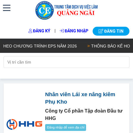
|
ĐĂNG KÝ
ĐĂNG NHẬP
ĐĂNG TIN
EO CHƯƠNG TRÌNH EPS NĂM 2026
THÔNG BÁO KẾ HOẠCH TU
Nhân viên Lái xe nâng kiêm
Phụ Kho
Công ty Cổ phần Tập đoàn Đầu tư
HHG
Đăng nhập để xem địa chỉ