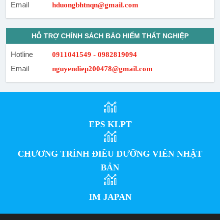
Email
hduongbhtnqn@gmail.com
HỖ TRỢ CHÍNH SÁCH BẢO HIỂM THẤT NGHIỆP
Hotline
0911041549 - 0982819094
Email
nguyendiep200478@gmail.com
EPS KLPT
CHƯƠNG TRÌNH ĐIỀU DƯỠNG VIÊN NHẬT
BẢN
IM JAPAN