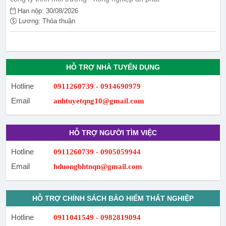
Hạn nộp: 30/08/2026
Lương: Thỏa thuận
HỖ TRỢ NHÀ TUYỂN DỤNG
Hotline
0911260739 - 0914690979
Email
anhtuyetqng10@gmail.com
HỖ TRỢ NGƯỜI TÌM VIỆC
Hotline
0911260739 - 0905059944
Email
hduongbhtnqn@gmail.com
HỖ TRỢ CHÍNH SÁCH BẢO HIỂM THẤT NGHIỆP
Hotline
0911041549 - 0982819094