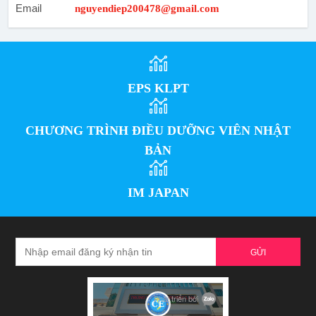
Email
nguyendiep200478@gmail.com
EPS KLPT
CHƯƠNG TRÌNH ĐIỀU DƯỠNG VIÊN NHẬT
BẢN
IM JAPAN
GỬI