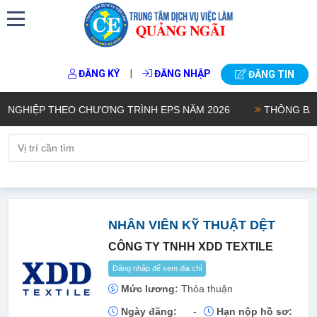
|
ĐĂNG KÝ
ĐĂNG NHẬP
ĐĂNG TIN
GHIỆP THEO CHƯƠNG TRÌNH EPS NĂM 2026
THÔNG BÁO KẾ
NHÂN VIÊN KỸ THUẬT DỆT
CÔNG TY TNHH XDD TEXTILE
Đăng nhập để xem địa chỉ
Mức lương:
Thỏa thuận
Ngày đăng:
-
Hạn nộp hồ sơ: