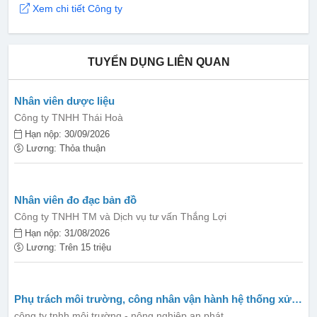
Xem chi tiết Công ty
TUYỂN DỤNG LIÊN QUAN
Nhân viên dược liệu
Công ty TNHH Thái Hoà
Hạn nộp: 30/09/2026
Lương: Thỏa thuận
Nhân viên đo đạc bản đồ
Công ty TNHH TM và Dịch vụ tư vấn Thắng Lợi
Hạn nộp: 31/08/2026
Lương: Trên 15 triệu
Phụ trách môi trường, công nhân vận hành hệ thống xử lý
nước thải, công nhân phổ thông
công ty tnhh môi trường - nông nghiệp an phát