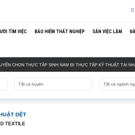
ƯỜI TÌM VIỆC
BẢO HIỂM THẤT NGHIỆP
SÀN VIỆC LÀM
Đ
ỌN THỰC TẬP SINH NAM ĐI THỰC TẬP KỸ THUẬT TẠI NHẬT BẢN 
THUẬT DỆT
D TEXTILE