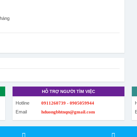
tháng
HỖ TRỢ NGƯỜI TÌM VIỆC
Hotline
H
0911260739 - 0905059944
Email
hduongbhtnqn@gmail.com