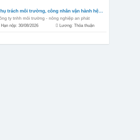
hụ trách môi trường, công nhân vận hành hệ
hống xử lý nước thải, công nhân phổ thông
ông ty tnhh môi trường - nông nghiệp an phát
Hạn nộp: 30/08/2026
Lương: Thỏa thuận