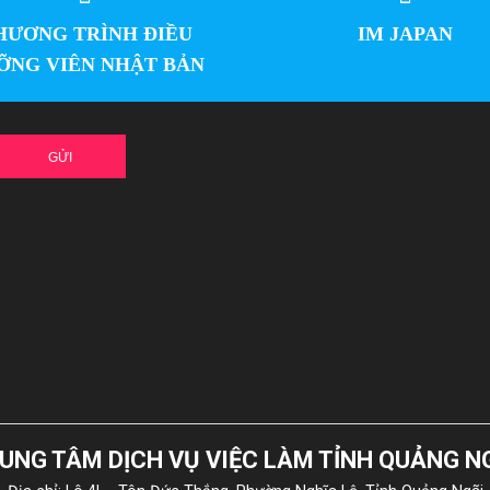
HƯƠNG TRÌNH ĐIỀU
IM JAPAN
ỠNG VIÊN NHẬT BẢN
GỬI
UNG TÂM DỊCH VỤ VIỆC LÀM TỈNH QUẢNG N