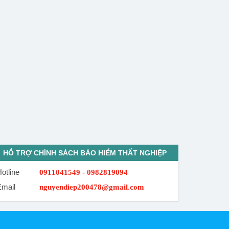
HỖ TRỢ CHÍNH SÁCH BẢO HIỂM THẤT NGHIỆP
otline
0911041549 - 0982819094
Email
nguyendiep200478@gmail.com