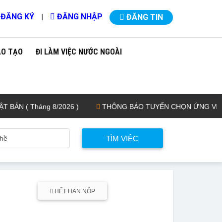
ĐĂNG KÝ
ĐĂNG NHẬP
|
ĐĂNG TIN
ÀO TẠO
ĐI LÀM VIỆC NƯỚC NGOÀI
( Tháng 8/2026 )
THÔNG BÁO TUYỂN CHỌN ỨNG VIÊN ĐIỀU
HẾT HẠN NỘP