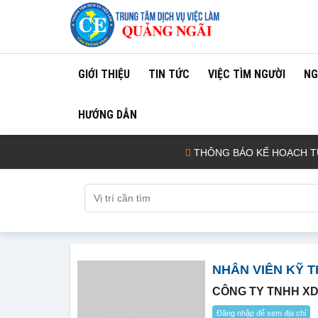
GIỚI THIỆU
TIN TỨC
VIỆC TÌM NGƯỜI
NG
HƯỚNG DẪN
THÔNG BÁO KẾ HOẠCH TUYỂN CH
NHÂN VIÊN KỸ 
CÔNG TY TNHH XD
Đăng nhập để xem địa chỉ