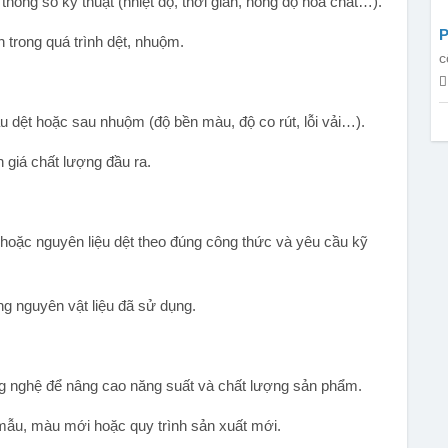
hông số kỹ thuật (nhiệt độ, thời gian, nồng độ hóa chất…).
P
h trong quá trình dệt, nhuộm.
t
c
 dệt hoặc sau nhuộm (độ bền màu, độ co rút, lỗi vải…).
 giá chất lượng đầu ra.
hoặc nguyên liệu dệt theo đúng công thức và yêu cầu kỹ
ợng nguyên vật liệu đã sử dụng.
ông nghệ để nâng cao năng suất và chất lượng sản phẩm.
ẫu, màu mới hoặc quy trình sản xuất mới.