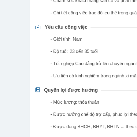
- Chăm sóc khách hàng sẵn có và phát tri
- Chi tiết công việc trao đổi cụ thể trong qu
Yêu cầu công việc
- Giới tính: Nam
- Độ tuổi: 23 đến 35 tuổi
- Tốt nghiệp Cao đẳng trở lên chuyên ngành 
- Ưu tiên có kinh nghiệm trong ngành xi mă
Quyền lợi được hưởng
- Mức lương: thỏa thuận
- Được hưởng chế độ trợ cấp, phúc lợi theo
- Được đóng BHCH, BHYT, BHTN ... theo q