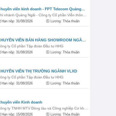
huyên viên kinh doanh - FPT Telecom Quảng
gãi
hi nhánh Quảng Ngãi - Công ty Cổ phần Viễn thông
PT
Hạn nộp: 31/08/2026
Lương: Thỏa thuận
CHUYÊN VIÊN BÁN HÀNG SHOWROOM NGÀNH
VLXD
ông ty Cổ phần Tập đoàn Đầu tư HHG
Hạn nộp: 31/08/2026
Lương: Thỏa thuận
CHUYÊN VIÊN THỊ TRƯỜNG NGÀNH VLXD
ông ty Cổ phần Tập đoàn Đầu tư HHG
Hạn nộp: 31/08/2026
Lương: Thỏa thuận
huyên viên Kinh doanh
ông ty TNHH MTV Đóng tàu và Công nghiệp Cơ khí
ầu khí - PVSM
Hạn nộp: 15/08/2026
Lương: Thỏa thuận