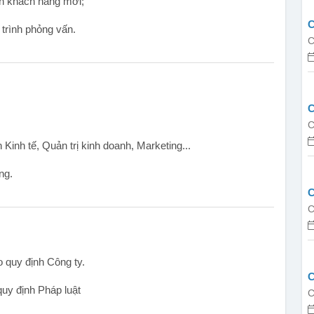
ển khách hàng mới;
C
á trình phỏng vấn.
N
C
F
C
Kinh tế, Quản trị kinh doanh, Marketing...
ng.
C
 quy định Công ty.
C
uy định Pháp luật
C
D