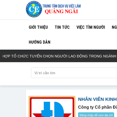
GIỚI THIỆU
TIN TỨC
VIỆC TÌM NGƯỜI
NG
HƯỚNG DẪN
ỢP TỔ CHỨC TUYỂN CHỌN NGƯỜI LAO ĐỘNG TRONG NGÀNH NÔN
NHÂN VIÊN KIN
Công ty Cổ phần Đầ
Đăng nhập để xem địa chỉ