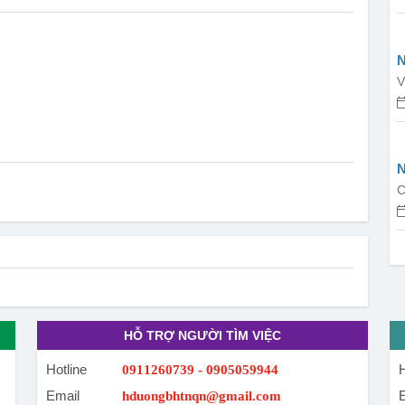
N
V
C
HỖ TRỢ NGƯỜI TÌM VIỆC
Hotline
H
0911260739 - 0905059944
Email
hduongbhtnqn@gmail.com