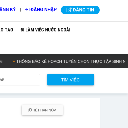
ĂNG KÝ
ĐĂNG NHẬP
|
ĐĂNG TIN
ÀO TẠO
ĐI LÀM VIỆC NƯỚC NGOÀI
THÔNG BÁO KẾ HOẠCH TUYỂN CHỌN THỰC TẬP SINH NAM ĐI 
HẾT HẠN NỘP