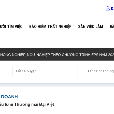
Đ
ƯỜI TÌM VIỆC
BẢO HIỂM THẤT NGHIỆP
SÀN VIỆC LÀM
Đ
G NGHIỆP, NGƯ NGHIỆP THEO CHƯƠNG TRÌNH EPS NĂM 2026
H DOANH
u tư & Thương mại Đại Việt