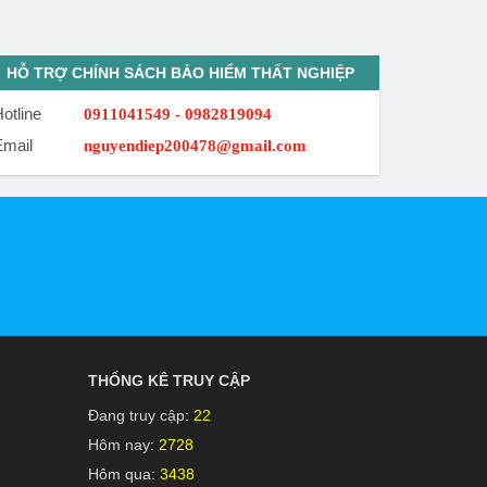
HỖ TRỢ CHÍNH SÁCH BẢO HIỂM THẤT NGHIỆP
otline
0911041549 - 0982819094
Email
nguyendiep200478@gmail.com
THỐNG KÊ TRUY CẬP
Đang truy cập:
22
Hôm nay:
2728
Hôm qua:
3438