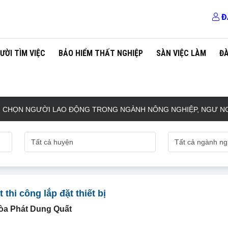
Đ
ƯỜI TÌM VIỆC
BẢO HIỂM THẤT NGHIỆP
SÀN VIỆC LÀM
Đ
ỌN NGƯỜI LAO ĐỘNG TRONG NGÀNH NÔNG NGHIỆP, NGƯ NGHIỆ
 thi công lắp đặt thiết bị
òa Phát Dung Quất