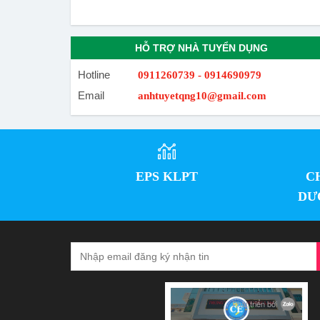
HỖ TRỢ NHÀ TUYỂN DỤNG
Hotline
0911260739 - 0914690979
Email
anhtuyetqng10@gmail.com
EPS KLPT
C
DƯ