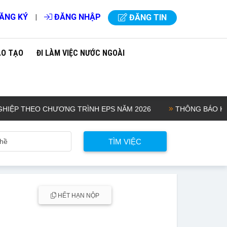
ĂNG KÝ
ĐĂNG NHẬP
|
ĐĂNG TIN
ÀO TẠO
ĐI LÀM VIỆC NƯỚC NGOÀI
P THEO CHƯƠNG TRÌNH EPS NĂM 2026
THÔNG BÁO KẾ HOẠ
HẾT HẠN NỘP