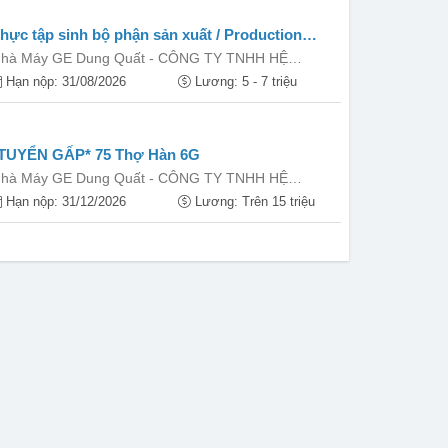
hực tập sinh bộ phận sản xuất / Production
ntern
hà Máy GE Dung Quất - CÔNG TY TNHH HỆ
HỐNG ĐIỆN GE VIỆT NAM
Hạn nộp: 31/08/2026
Lương: 5 - 7 triệu
TUYỂN GẤP* 75 Thợ Hàn 6G
hà Máy GE Dung Quất - CÔNG TY TNHH HỆ
HỐNG ĐIỆN GE VIỆT NAM
Hạn nộp: 31/12/2026
Lương: Trên 15 triệu