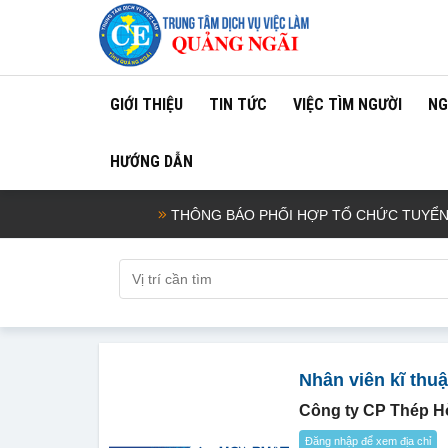
GIỚI THIỆU
TIN TỨC
VIỆC TÌM NGƯỜI
NG
HƯỚNG DẪN
THÔNG BÁO PHỐI HỢP TỔ CHỨC TUYỂN CH
Nhân viên kĩ thuật
Công ty CP Thép H
Đăng nhập để xem địa chỉ