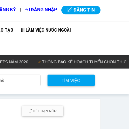
ĂNG KÝ
ĐĂNG NHẬP
|
ĐĂNG TIN
ÀO TẠO
ĐI LÀM VIỆC NƯỚC NGOÀI
 NĂM 2026
THÔNG BÁO KẾ HOẠCH TUYỂN CHỌN THỰC TẬP SI
HẾT HẠN NỘP