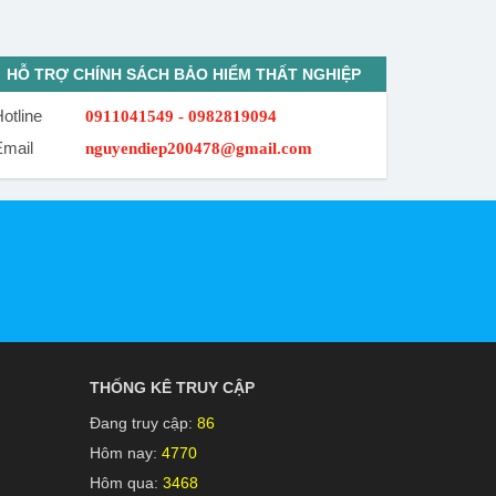
HỖ TRỢ CHÍNH SÁCH BẢO HIỂM THẤT NGHIỆP
otline
0911041549 - 0982819094
Email
nguyendiep200478@gmail.com
THỐNG KÊ TRUY CẬP
Đang truy cập:
86
Hôm nay:
4770
Hôm qua:
3468