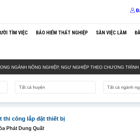
Đ
ƯỜI TÌM VIỆC
BẢO HIỂM THẤT NGHIỆP
SÀN VIỆC LÀM
Đ
 NGÀNH NÔNG NGHIỆP, NGƯ NGHIỆP THEO CHƯƠNG TRÌNH EPS
 thi công lắp đặt thiết bị
òa Phát Dung Quất