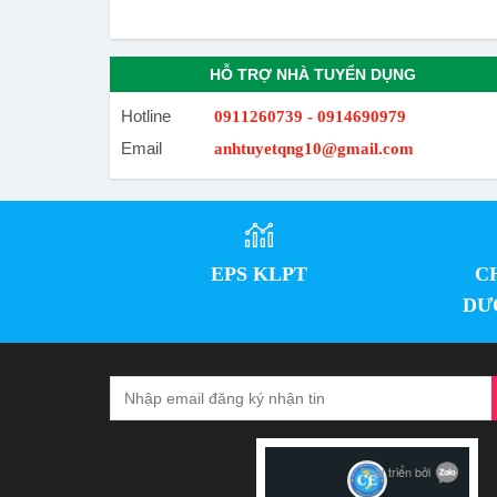
HỖ TRỢ NHÀ TUYỂN DỤNG
Hotline
0911260739 - 0914690979
Email
anhtuyetqng10@gmail.com
EPS KLPT
C
DƯ