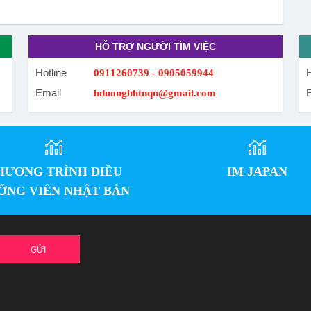
HỖ TRỢ NGƯỜI TÌM VIỆC
Hotline
H
0911260739 - 0905059944
Email
hduongbhtnqn@gmail.com
HƯƠNG TRÌNH ĐIỀU
IM JAPAN
ỠNG VIÊN NHẬT BẢN
GỬI