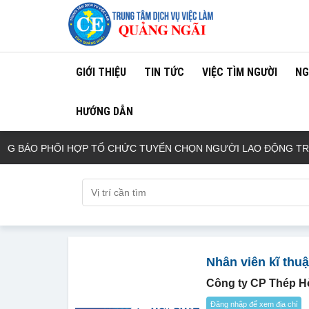
GIỚI THIỆU
TIN TỨC
VIỆC TÌM NGƯỜI
NG
HƯỚNG DẪN
BÁO PHỐI HỢP TỔ CHỨC TUYỂN CHỌN NGƯỜI LAO ĐỘNG TRONG
Nhân viên kĩ thuật
Công ty CP Thép H
Đăng nhập để xem địa chỉ