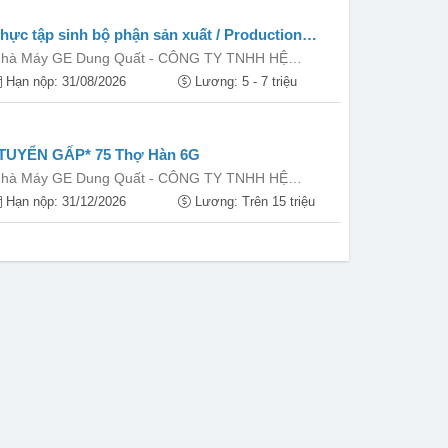
hực tập sinh bộ phận sản xuất / Production
ntern
hà Máy GE Dung Quất - CÔNG TY TNHH HỆ
HỐNG ĐIỆN GE VIỆT NAM
Hạn nộp: 31/08/2026
Lương: 5 - 7 triệu
TUYỂN GẤP* 75 Thợ Hàn 6G
hà Máy GE Dung Quất - CÔNG TY TNHH HỆ
HỐNG ĐIỆN GE VIỆT NAM
Hạn nộp: 31/12/2026
Lương: Trên 15 triệu