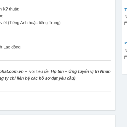
 Kỹ thuật;
T
m;
I
N
 viết (Tiếng Anh hoặc tiếng Trung)
T
*
ật Lao động
N
T
hat.com.vn –
với tiêu đề:
Họ tên – Ứng tuyển vị trí Nhân
ông ty chỉ liên hệ các hồ sơ đạt yêu cầu)