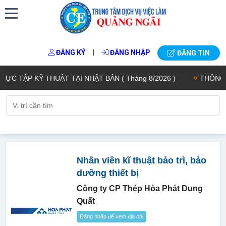
|
ĐĂNG KÝ
ĐĂNG NHẬP
ĐĂNG TIN
TẬP KỸ THUẬT TẠI NHẬT BẢN ( Tháng 8/2026 )
THÔNG BÁ
Nhân viên kĩ thuật bảo trì, bảo
dưỡng thiết bị
Công ty CP Thép Hòa Phát Dung
Quất
Đăng nhập để xem địa chỉ