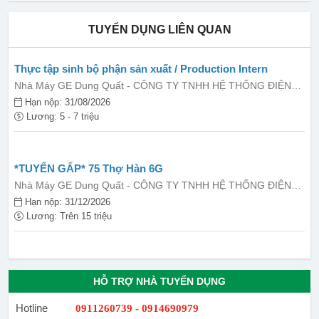
TUYỂN DỤNG LIÊN QUAN
Thực tập sinh bộ phận sản xuất / Production Intern
Nhà Máy GE Dung Quất - CÔNG TY TNHH HỆ THỐNG ĐIỆN
GE VIỆT NAM
Hạn nộp: 31/08/2026
Lương: 5 - 7 triệu
*TUYỂN GẤP* 75 Thợ Hàn 6G
Nhà Máy GE Dung Quất - CÔNG TY TNHH HỆ THỐNG ĐIỆN
GE VIỆT NAM
Hạn nộp: 31/12/2026
Lương: Trên 15 triệu
HỖ TRỢ NHÀ TUYỂN DỤNG
Hotline
0911260739 - 0914690979