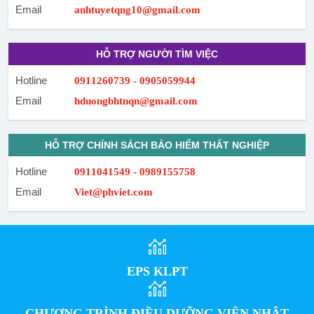
Email
anhtuyetqng10@gmail.com
HỖ TRỢ NGƯỜI TÌM VIỆC
Hotline
0911260739 - 0905059944
Email
hduongbhtnqn@gmail.com
HỖ TRỢ CHÍNH SÁCH BẢO HIỂM THẤT NGHIỆP
Hotline
0911041549 - 0989155758
Email
Viet@phviet.com
EPS KLPT
CHƯƠNG TRÌNH ĐIỀU DƯỠNG VIÊN NHẬT