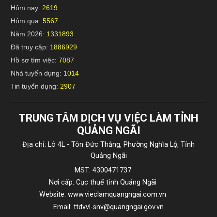
Hôm nay:
2619
Hôm qua:
5567
Năm 2026:
1331893
Đã truy cập:
1886929
Hồ sơ tìm việc:
7087
Nhà tuyển dụng:
1014
Tin tuyển dụng:
2907
TRUNG TÂM DỊCH VỤ VIỆC LÀM TỈNH
QUẢNG NGÃI
Địa chỉ: Lô 4L - Tôn Đức Thắng, Phường Nghĩa Lộ, Tỉnh
Quảng Ngãi
MST: 4300471737
Nơi cấp: Cục thuế tỉnh Quảng Ngãi
Website: www.vieclamquangngai.com.vn
Email: ttdvvl-snv@quangngai.gov.vn