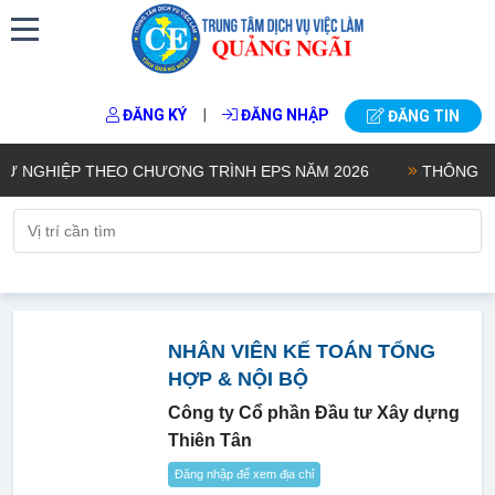
|
ĐĂNG KÝ
ĐĂNG NHẬP
ĐĂNG TIN
NGHIỆP THEO CHƯƠNG TRÌNH EPS NĂM 2026
THÔNG BÁO K
NHÂN VIÊN KẾ TOÁN TỔNG
HỢP & NỘI BỘ
Công ty Cổ phần Đầu tư Xây dựng
Thiên Tân
Đăng nhập để xem địa chỉ