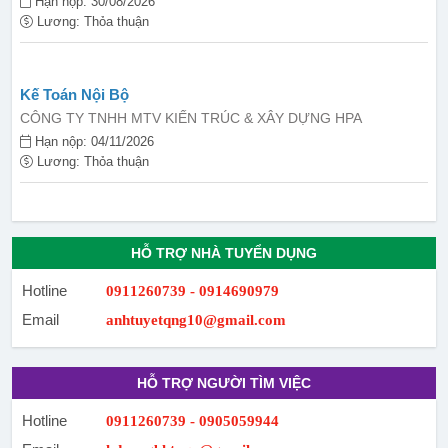
Hạn nộp: 30/08/2026
Lương: Thỏa thuận
Kế Toán Nội Bộ
CÔNG TY TNHH MTV KIẾN TRÚC & XÂY DỰNG HPA
Hạn nộp: 04/11/2026
Lương: Thỏa thuận
HỖ TRỢ NHÀ TUYỂN DỤNG
Hotline
0911260739 - 0914690979
Email
anhtuyetqng10@gmail.com
HỖ TRỢ NGƯỜI TÌM VIỆC
Hotline
0911260739 - 0905059944