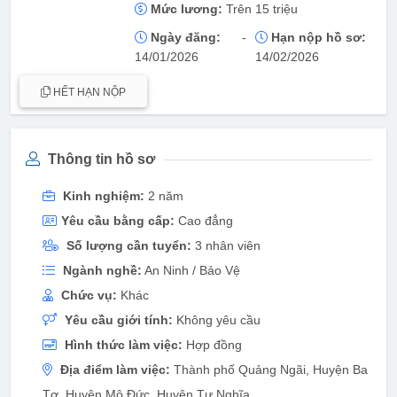
Mức lương:
Trên 15 triệu
Ngày đăng:
-
Hạn nộp hồ sơ:
14/01/2026
14/02/2026
HẾT HẠN NỘP
Thông tin hồ sơ
Kinh nghiệm:
2 năm
Yêu cầu bằng cấp:
Cao đẳng
Số lượng cần tuyển:
3 nhân viên
Ngành nghề:
An Ninh / Bảo Vệ
Chức vụ:
Khác
Yêu cầu giới tính:
Không yêu cầu
Hình thức làm việc:
Hợp đồng
Địa điểm làm việc:
Thành phố Quảng Ngãi, Huyện Ba
Tơ, Huyện Mộ Đức, Huyện Tư Nghĩa