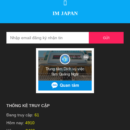
IM JAPAN
GỬI
THỐNG KÊ TRUY CẬP
Đang truy cập:
61
Hôm nay:
4910