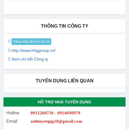
THÔNG TIN CÔNG TY
Đăng nhập để xem địa chỉ
http://www.hhggroup.vn/
Xem chi tiết Công ty
TUYỂN DỤNG LIÊN QUAN
HỖ TRỢ NHÀ TUYỂN DỤNG
Hotline
0911260739 - 0914690979
Email
anhtuyetqng10@gmail.com