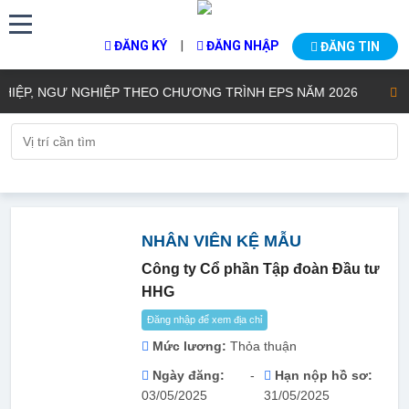
|
ĐĂNG KÝ
ĐĂNG NHẬP
ĐĂNG TIN
P, NGƯ NGHIỆP THEO CHƯƠNG TRÌNH EPS NĂM 2026
THÔN
NHÂN VIÊN KỆ MẪU
Công ty Cổ phần Tập đoàn Đầu tư
HHG
Đăng nhập để xem địa chỉ
Mức lương:
Thỏa thuận
Ngày đăng:
-
Hạn nộp hồ sơ:
03/05/2025
31/05/2025