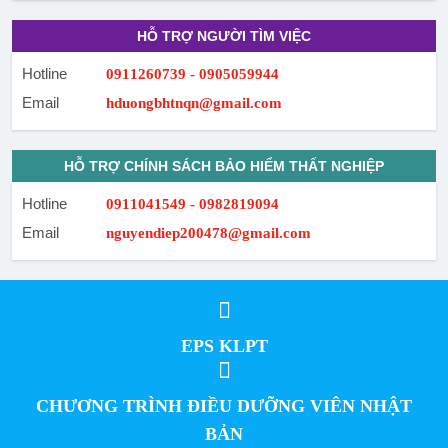
HỖ TRỢ NGƯỜI TÌM VIỆC
Hotline
0911260739 - 0905059944
Email
hduongbhtnqn@gmail.com
HỖ TRỢ CHÍNH SÁCH BẢO HIỂM THẤT NGHIỆP
Hotline
0911041549 - 0982819094
Email
nguyendiep200478@gmail.com
EPS KLPT
CHƯƠNG TRÌNH ĐIỀU DƯỠNG VIÊN NHẬT
BẢN