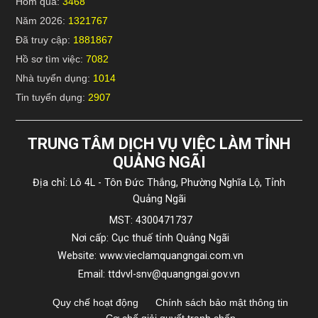
Hôm qua:
3468
Năm 2026:
1321767
Đã truy cập:
1881867
Hồ sơ tìm việc:
7082
Nhà tuyển dụng:
1014
Tin tuyển dụng:
2907
TRUNG TÂM DỊCH VỤ VIỆC LÀM TỈNH
QUẢNG NGÃI
Địa chỉ: Lô 4L - Tôn Đức Thắng, Phường Nghĩa Lộ, Tỉnh
Quảng Ngãi
MST: 4300471737
Nơi cấp: Cục thuế tỉnh Quảng Ngãi
Website: www.vieclamquangngai.com.vn
Email: ttdvvl-snv@quangngai.gov.vn
Quy chế hoạt động
Chính sách bảo mật thông tin