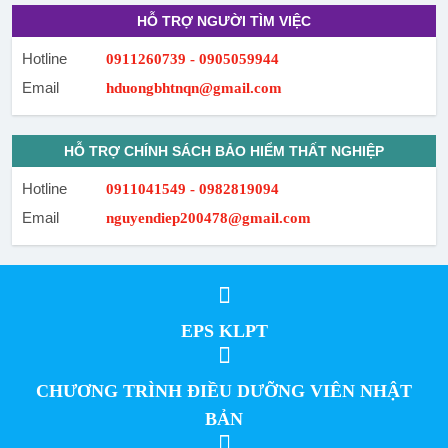
HỖ TRỢ NGƯỜI TÌM VIỆC
Hotline
0911260739 - 0905059944
Email
hduongbhtnqn@gmail.com
HỖ TRỢ CHÍNH SÁCH BẢO HIỂM THẤT NGHIỆP
Hotline
0911041549 - 0982819094
Email
nguyendiep200478@gmail.com
EPS KLPT
CHƯƠNG TRÌNH ĐIỀU DƯỠNG VIÊN NHẬT
BẢN