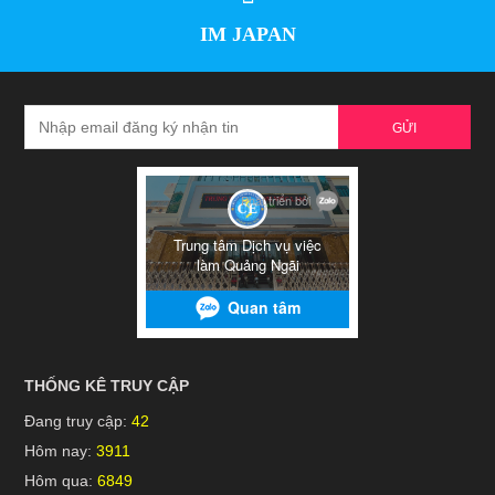
IM JAPAN
GỬI
THỐNG KÊ TRUY CẬP
Đang truy cập:
42
Hôm nay:
3911
Hôm qua:
6849