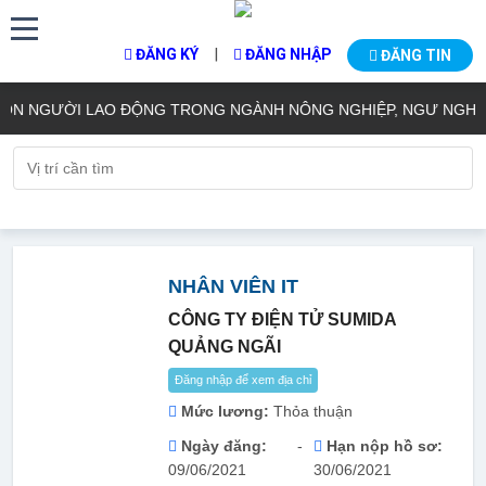
|
ĐĂNG KÝ
ĐĂNG NHẬP
ĐĂNG TIN
 NGƯỜI LAO ĐỘNG TRONG NGÀNH NÔNG NGHIỆP, NGƯ NGHIỆP 
NHÂN VIÊN IT
CÔNG TY ĐIỆN TỬ SUMIDA
QUẢNG NGÃI
Đăng nhập để xem địa chỉ
Mức lương:
Thỏa thuận
Ngày đăng:
-
Hạn nộp hồ sơ:
09/06/2021
30/06/2021