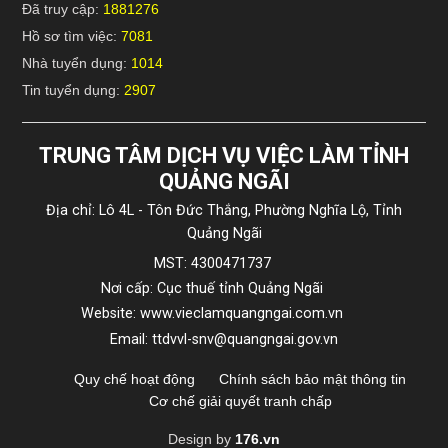
Đã truy cập:
1881276
Hồ sơ tìm việc:
7081
Nhà tuyển dụng:
1014
Tin tuyển dụng:
2907
TRUNG TÂM DỊCH VỤ VIỆC LÀM TỈNH
QUẢNG NGÃI
Địa chỉ: Lô 4L - Tôn Đức Thắng, Phường Nghĩa Lộ, Tỉnh
Quảng Ngãi
MST: 4300471737
Nơi cấp: Cục thuế tỉnh Quảng Ngãi
Website: www.vieclamquangngai.com.vn
Email: ttdvvl-snv@quangngai.gov.vn
Quy chế hoạt động
Chính sách bảo mật thông tin
Cơ chế giải quyết tranh chấp
Design by
176.vn