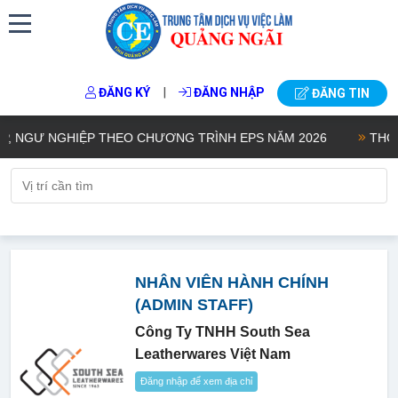
|
ĐĂNG KÝ
ĐĂNG NHẬP
ĐĂNG TIN
NGƯ NGHIỆP THEO CHƯƠNG TRÌNH EPS NĂM 2026
THÔNG 
NHÂN VIÊN HÀNH CHÍNH
(ADMIN STAFF)
Công Ty TNHH South Sea
Leatherwares Việt Nam
Đăng nhập để xem địa chỉ