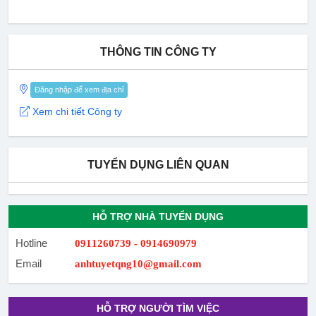
THÔNG TIN CÔNG TY
Đăng nhập để xem địa chỉ
Xem chi tiết Công ty
TUYỂN DỤNG LIÊN QUAN
HỖ TRỢ NHÀ TUYỂN DỤNG
Hotline
0911260739 - 0914690979
Email
anhtuyetqng10@gmail.com
HỖ TRỢ NGƯỜI TÌM VIỆC