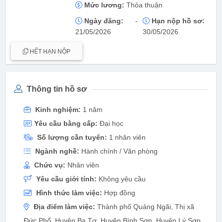
Mức lương:
Thỏa thuận
Ngày đăng:
-
Hạn nộp hồ sơ:
21/05/2026
30/05/2026
HẾT HẠN NỘP
Thông tin hồ sơ
Kinh nghiệm:
1 năm
Yêu cầu bằng cấp:
Đại học
Số lượng cần tuyển:
1 nhân viên
Ngành nghề:
Hành chính / Văn phòng
Chức vụ:
Nhân viên
Yêu cầu giới tính:
Không yêu cầu
Hình thức làm việc:
Hợp đồng
Địa điểm làm việc:
Thành phố Quảng Ngãi, Thị xã
Đức Phổ, Huyện Ba Tơ, Huyện Bình Sơn, Huyện Lý Sơn,