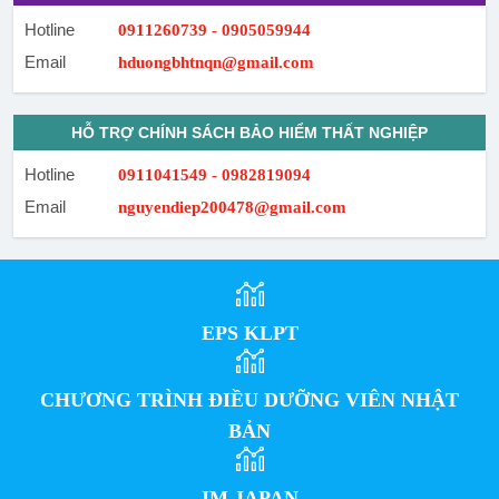
Hotline
0911260739 - 0905059944
Email
hduongbhtnqn@gmail.com
HỖ TRỢ CHÍNH SÁCH BẢO HIỂM THẤT NGHIỆP
Hotline
0911041549 - 0982819094
Email
nguyendiep200478@gmail.com
EPS KLPT
CHƯƠNG TRÌNH ĐIỀU DƯỠNG VIÊN NHẬT
BẢN
IM JAPAN