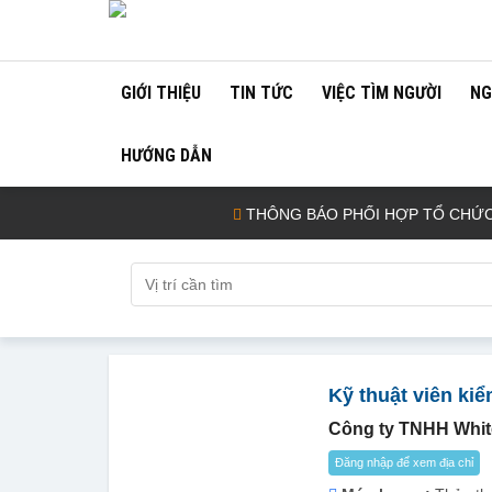
GIỚI THIỆU
TIN TỨC
VIỆC TÌM NGƯỜI
NG
HƯỚNG DẪN
THÔNG BÁO PHỐI HỢP TỔ CHỨC TUY
Kỹ thuật viên ki
Công ty TNHH Whitex
Đăng nhập để xem địa chỉ