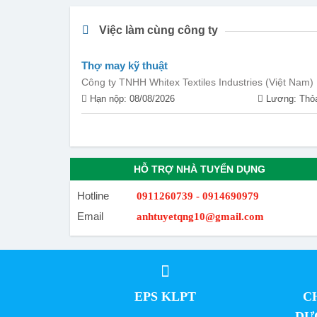
Việc làm cùng công ty
Thợ may kỹ thuật
Công ty TNHH Whitex Textiles Industries (Việt Nam)
Hạn nộp: 08/08/2026
Lương: Thỏa
HỖ TRỢ NHÀ TUYỂN DỤNG
Hotline
0911260739 - 0914690979
Email
anhtuyetqng10@gmail.com
EPS KLPT
C
DƯ