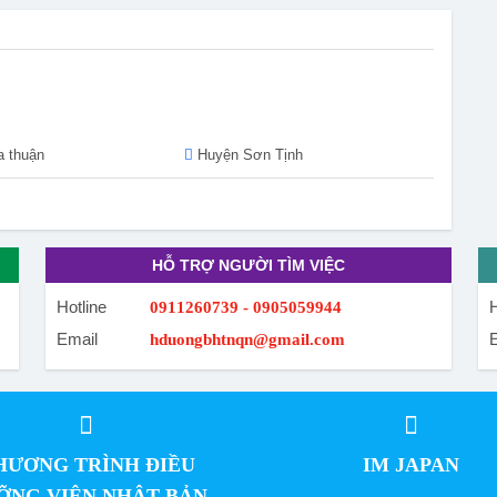
 thuận
Huyện Sơn Tịnh
HỖ TRỢ NGƯỜI TÌM VIỆC
Hotline
H
0911260739 - 0905059944
Email
hduongbhtnqn@gmail.com
HƯƠNG TRÌNH ĐIỀU
IM JAPAN
ỠNG VIÊN NHẬT BẢN