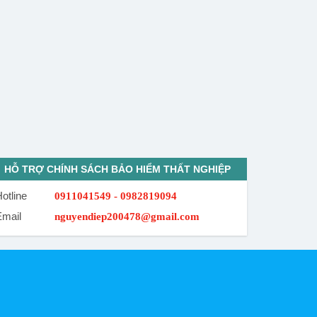
HỖ TRỢ CHÍNH SÁCH BẢO HIỂM THẤT NGHIỆP
otline
0911041549 - 0982819094
Email
nguyendiep200478@gmail.com