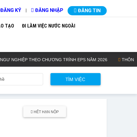
ĐĂNG KÝ
ĐĂNG NHẬP
|
ĐĂNG TIN
ÀO TẠO
ĐI LÀM VIỆC NƯỚC NGOÀI
NGHIỆP THEO CHƯƠNG TRÌNH EPS NĂM 2026
THÔNG BÁO 
HẾT HẠN NỘP