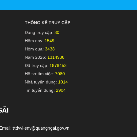
THỐNG KÊ TRUY CẬP
Đang truy cập:
30
Hôm nay:
1549
Hôm qua:
3438
Năm 2026:
1314938
Đã truy cập:
1878453
Hồ sơ tìm việc:
7080
Nhà tuyển dụng:
1014
Tin tuyển dụng:
2904
GÃI
Email: ttdvvl-snv@quangngai.gov.vn