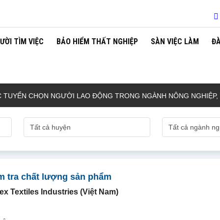
ƯỜI TÌM VIỆC
BẢO HIỂM THẤT NGHIỆP
SÀN VIỆC LÀM
Đ
ỂN CHỌN NGƯỜI LAO ĐỘNG TRONG NGÀNH NÔNG NGHIỆP, NGƯ 
ểm tra chất lượng sản phẩm
 Textiles Industries (Việt Nam)