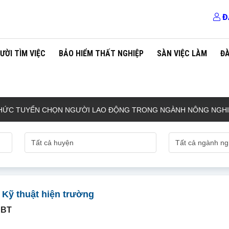
Đ
ƯỜI TÌM VIỆC
BẢO HIỂM THẤT NGHIỆP
SÀN VIỆC LÀM
Đ
TUYỂN CHỌN NGƯỜI LAO ĐỘNG TRONG NGÀNH NÔNG NGHIỆP, N
 Kỹ thuật hiện trường
NBT