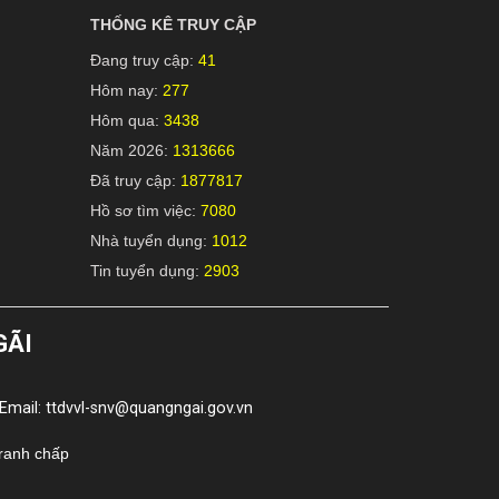
THỐNG KÊ TRUY CẬP
Đang truy cập:
41
Hôm nay:
277
Hôm qua:
3438
Năm 2026:
1313666
Đã truy cập:
1877817
Hồ sơ tìm việc:
7080
Nhà tuyển dụng:
1012
Tin tuyển dụng:
2903
GÃI
Email: ttdvvl-snv@quangngai.gov.vn
tranh chấp