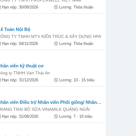
ÔNG TY TNHH PROPERWELL VIỆT NAM
Hạn nộp: 30/08/2026
Lương: Thỏa thuận
ế Toán Nội Bộ
ÔNG TY TNHH MTV KIẾN TRÚC & XÂY DỰNG HPA
Hạn nộp: 04/11/2026
Lương: Thỏa thuận
hân viên kỹ thuật cơ
ông ty TNHH Vạn Thái An
Hạn nộp: 31/12/2026
Lương: 10 - 15 triệu
hân viên Điều trị/ Nhân viên Phối giống/ Nhân
iên Chăn nuôi (LĐPT THCS trở lên)
RANG TRẠI BÒ SỮA VINAMILK QUẢNG NGÃI
Hạn nộp: 31/08/2026
Lương: 7 - 10 triệu