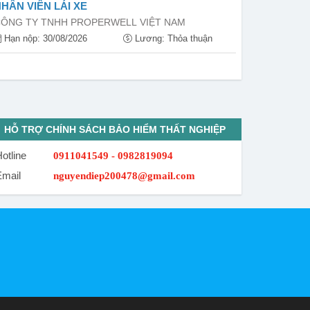
HÂN VIÊN LÁI XE
ÔNG TY TNHH PROPERWELL VIỆT NAM
Hạn nộp: 30/08/2026
Lương: Thỏa thuận
HỖ TRỢ CHÍNH SÁCH BẢO HIỂM THẤT NGHIỆP
otline
0911041549 - 0982819094
Email
nguyendiep200478@gmail.com