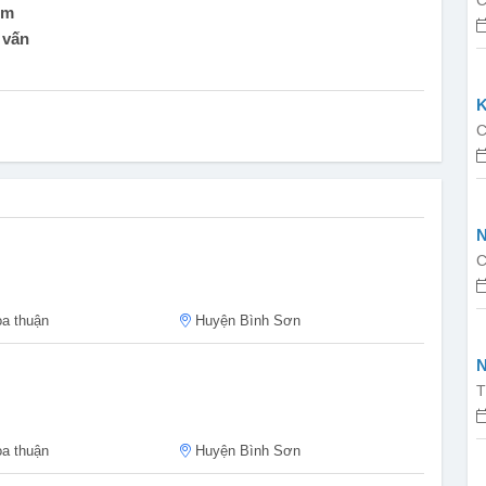
C
om
 vấn
K
C
N
C
a thuận
Huyện Bình Sơn
N
v
T
a thuận
Huyện Bình Sơn