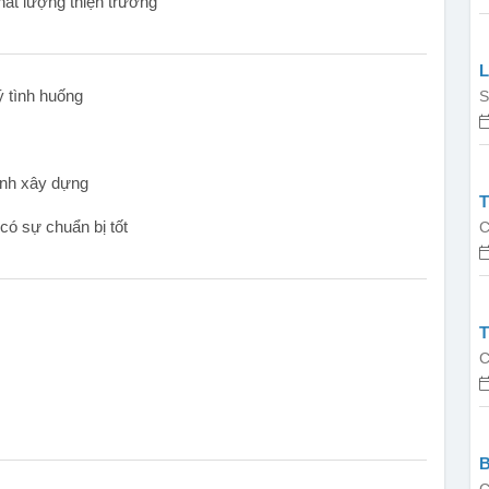
hất lượng thiện trường
L
ý tình huống
B
S
gành xây dựng
 có sự chuẩn bị tốt
C
T
C