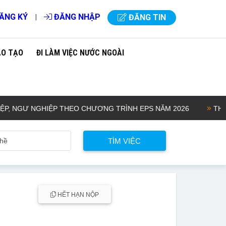
ĂNG KÝ
ĐĂNG NHẬP
|
ĐĂNG TIN
ÀO TẠO
ĐI LÀM VIỆC NƯỚC NGOÀI
GƯ NGHIỆP THEO CHƯƠNG TRÌNH EPS NĂM 2026
THÔNG B
HẾT HẠN NỘP