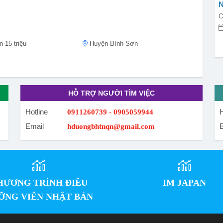
N
C
 15 triệu
Huyện Bình Sơn
HỖ TRỢ NGƯỜI TÌM VIỆC
Hotline
H
0911260739 - 0905059944
Email
hduongbhtnqn@gmail.com
HƯƠNG TRÌNH ĐIỀU
IM JAPAN
ỠNG VIÊN NHẬT BẢN