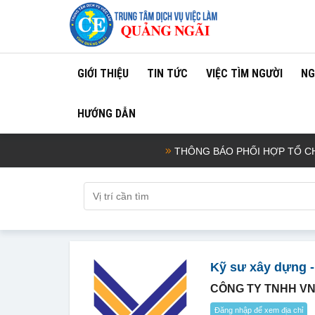
GIỚI THIỆU
TIN TỨC
VIỆC TÌM NGƯỜI
NG
HƯỚNG DẪN
THÔNG BÁO PHỐI HỢP TỔ CHỨC 
Kỹ sư xây dựng -
CÔNG TY TNHH V
Đăng nhập để xem địa chỉ