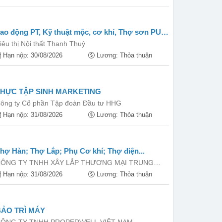
ao động PT, Kỹ thuật mộc, cơ khí, Thợ sơn PU,
án hàng...
iêu thị Nội thất Thanh Thuỷ
Hạn nộp: 30/08/2026
Lương: Thỏa thuận
THỰC TẬP SINH MARKETING
ông ty Cổ phần Tập đoàn Đầu tư HHG
Hạn nộp: 31/08/2026
Lương: Thỏa thuận
hợ Hàn; Thợ Lắp; Phụ Cơ khí; Thợ điện...
ÔNG TY TNHH XÂY LẮP THƯƠNG MẠI TRUNG
NAM
Hạn nộp: 31/08/2026
Lương: Thỏa thuận
BẢO TRÌ MÁY