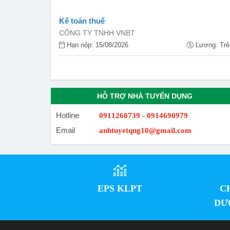
Kế toán thuế
CÔNG TY TNHH VNBT
Hạn nộp: 15/08/2026
Lương: Trên
HỖ TRỢ NHÀ TUYỂN DỤNG
Hotline
0911260739 - 0914690979
Email
anhtuyetqng10@gmail.com
EPS KLPT
C
DƯ