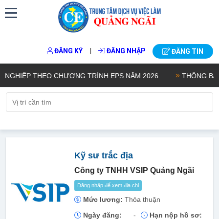
|
ĐĂNG KÝ
ĐĂNG NHẬP
ĐĂNG TIN
GHIỆP THEO CHƯƠNG TRÌNH EPS NĂM 2026
THÔNG BÁO KẾ
Kỹ sư trắc địa
Công ty TNHH VSIP Quảng Ngãi
Đăng nhập để xem địa chỉ
Mức lương:
Thỏa thuận
Ngày đăng:
-
Hạn nộp hồ sơ: