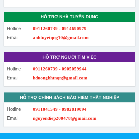
HỖ TRỢ NHÀ TUYỂN DỤNG
Hotline
0911260739 - 0914690979
Email
anhtuyetqng10@gmail.com
HỖ TRỢ NGƯỜI TÌM VIỆC
Hotline
0911260739 - 0905059944
Email
hduongbhtnqn@gmail.com
HỖ TRỢ CHÍNH SÁCH BẢO HIỂM THẤT NGHIỆP
Hotline
0911041549 - 0982819094
Email
nguyendiep200478@gmail.com