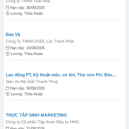
Công ty TNHH Thái Hoà
Hạn nộp: 30/09/2026
Lương: Thỏa thuận
Bảo Vệ
Công Ty TNHH DVDL Lộc Thịnh Phát
Hạn nộp: 15/08/2026
Lương: Thỏa thuận
Lao động PT, Kỹ thuật mộc, cơ khí, Thợ sơn PU, Bán
hàng...
Siêu thị Nội thất Thanh Thuỷ
Hạn nộp: 30/08/2026
Lương: Thỏa thuận
THỰC TẬP SINH MARKETING
Công ty Cổ phần Tập đoàn Đầu tư HHG
Hạn nộp: 31/08/2026