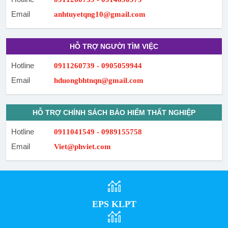
Email
anhtuyetqng10@gmail.com
HỖ TRỢ NGƯỜI TÌM VIỆC
Hotline
0911260739 - 0905059944
Email
hduongbhtnqn@gmail.com
HỖ TRỢ CHÍNH SÁCH BẢO HIỂM THẤT NGHIỆP
Hotline
0911041549 - 0989155758
Email
Viet@phviet.com
EPS KLPT