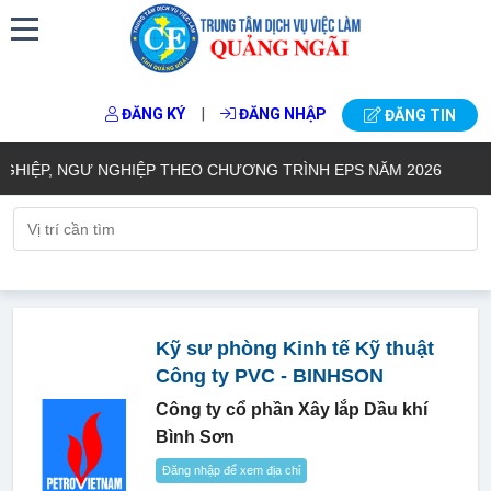
|
ĐĂNG KÝ
ĐĂNG NHẬP
ĐĂNG TIN
ỆP, NGƯ NGHIỆP THEO CHƯƠNG TRÌNH EPS NĂM 2026
TH
Kỹ sư phòng Kinh tế Kỹ thuật
Công ty PVC - BINHSON
Công ty cổ phần Xây lắp Dầu khí
Bình Sơn
Đăng nhập để xem địa chỉ