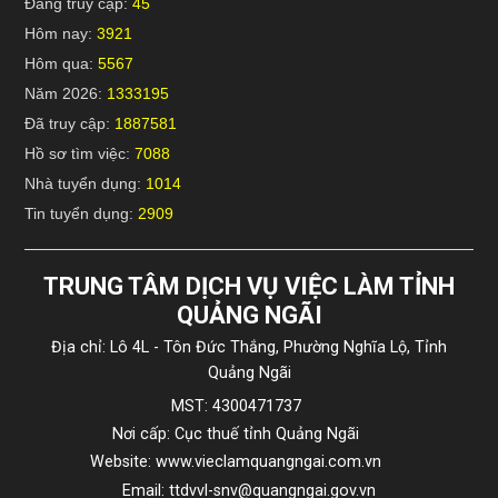
Đang truy cập:
45
Hôm nay:
3921
Hôm qua:
5567
Năm 2026:
1333195
Đã truy cập:
1887581
Hồ sơ tìm việc:
7088
Nhà tuyển dụng:
1014
Tin tuyển dụng:
2909
TRUNG TÂM DỊCH VỤ VIỆC LÀM TỈNH
QUẢNG NGÃI
Địa chỉ: Lô 4L - Tôn Đức Thắng, Phường Nghĩa Lộ, Tỉnh
Quảng Ngãi
MST: 4300471737
Nơi cấp: Cục thuế tỉnh Quảng Ngãi
Website: www.vieclamquangngai.com.vn
Email: ttdvvl-snv@quangngai.gov.vn