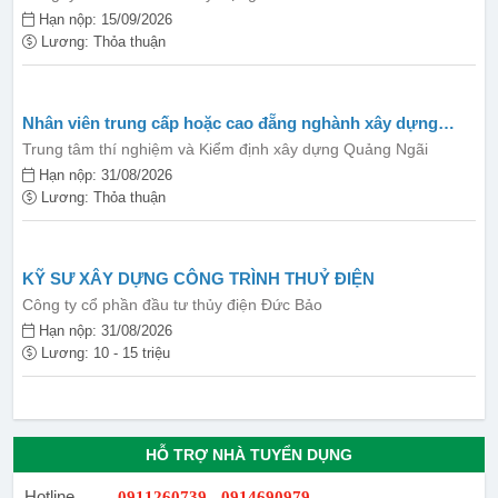
Hạn nộp: 15/09/2026
Lương: Thỏa thuận
Nhân viên trung cấp hoặc cao đẵng nghành xây dựng
(giao thông, dân dụng, thuỷ lợi, công nghiệp)
Trung tâm thí nghiệm và Kiểm định xây dựng Quảng Ngãi
Hạn nộp: 31/08/2026
Lương: Thỏa thuận
KỸ SƯ XÂY DỰNG CÔNG TRÌNH THUỶ ĐIỆN
Công ty cổ phần đầu tư thủy điện Đức Bảo
Hạn nộp: 31/08/2026
Lương: 10 - 15 triệu
HỖ TRỢ NHÀ TUYỂN DỤNG
Hotline
0911260739 - 0914690979