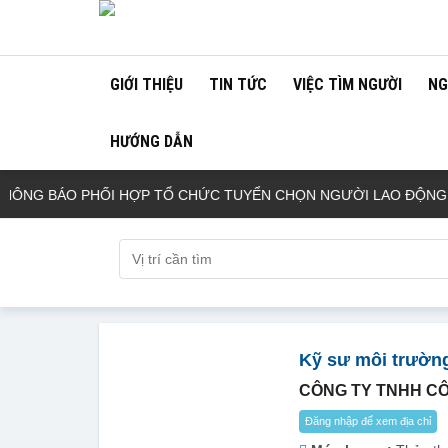
GIỚI THIỆU
TIN TỨC
VIỆC TÌM NGƯỜI
NG
HƯỚNG DẪN
G BÁO PHỐI HỢP TỔ CHỨC TUYỂN CHỌN NGƯỜI LAO ĐỘNG TRO
Kỹ sư môi trườn
CÔNG TY TNHH C
Đăng nhập để xem địa chỉ