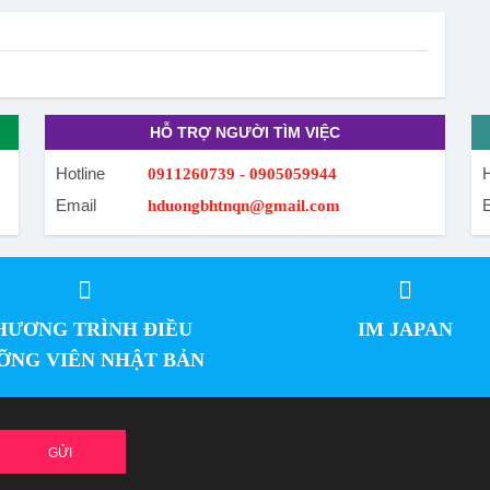
HỖ TRỢ NGƯỜI TÌM VIỆC
Hotline
H
0911260739 - 0905059944
Email
hduongbhtnqn@gmail.com
HƯƠNG TRÌNH ĐIỀU
IM JAPAN
ỠNG VIÊN NHẬT BẢN
GỬI