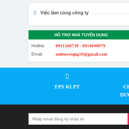
Việc làm cùng công ty
HỖ TRỢ NHÀ TUYỂN DỤNG
Hotline
0911260739 - 0914690979
Email
anhtuyetqng10@gmail.com
EPS KLPT
C
DƯ