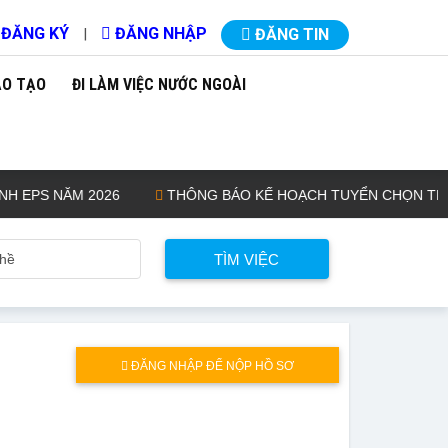
ĐĂNG KÝ
ĐĂNG NHẬP
|
ĐĂNG TIN
ÀO TẠO
ĐI LÀM VIỆC NƯỚC NGOÀI
EPS NĂM 2026
THÔNG BÁO KẾ HOẠCH TUYỂN CHỌN THỰC TẬP
ĐĂNG NHẬP ĐỂ NỘP HỒ SƠ