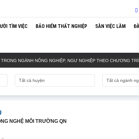
ƯỜI TÌM VIỆC
BẢO HIỂM THẤT NGHIỆP
SÀN VIỆC LÀM
Đ
NG NGÀNH NÔNG NGHIỆP, NGƯ NGHIỆP THEO CHƯƠNG TRÌNH 
g
ÔNG NGHỆ MÔI TRƯỜNG QN