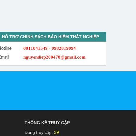
HỖ TRỢ CHÍNH SÁCH BẢO HIỂM THẤT NGHIỆP
otline
0911041549 - 0982819094
Email
nguyendiep200478@gmail.com
THỐNG KÊ TRUY CẬP
Đang truy cập:
39