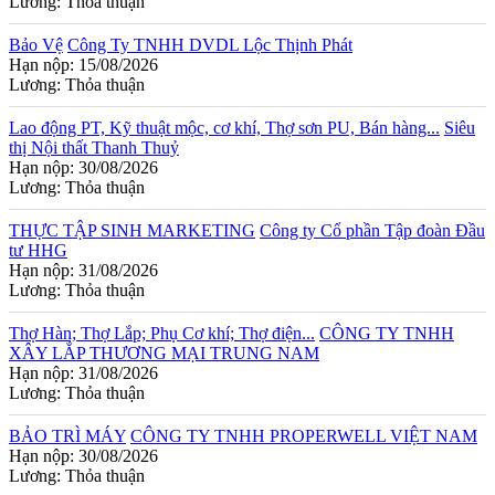
Lương: Thỏa thuận
Bảo Vệ
Công Ty TNHH DVDL Lộc Thịnh Phát
Hạn nộp: 15/08/2026
Lương: Thỏa thuận
Lao động PT, Kỹ thuật mộc, cơ khí, Thợ sơn PU, Bán hàng...
Siêu
thị Nội thất Thanh Thuỷ
Hạn nộp: 30/08/2026
Lương: Thỏa thuận
THỰC TẬP SINH MARKETING
Công ty Cổ phần Tập đoàn Đầu
tư HHG
Hạn nộp: 31/08/2026
Lương: Thỏa thuận
Thợ Hàn; Thợ Lắp; Phụ Cơ khí; Thợ điện...
CÔNG TY TNHH
XÂY LẮP THƯƠNG MẠI TRUNG NAM
Hạn nộp: 31/08/2026
Lương: Thỏa thuận
BẢO TRÌ MÁY
CÔNG TY TNHH PROPERWELL VIỆT NAM
Hạn nộp: 30/08/2026
Lương: Thỏa thuận