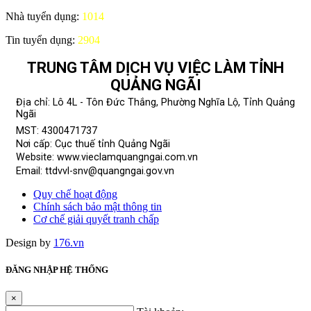
Nhà tuyển dụng:
1014
Tin tuyển dụng:
2904
TRUNG TÂM DỊCH VỤ VIỆC LÀM TỈNH
QUẢNG NGÃI
Địa chỉ: Lô 4L - Tôn Đức Thắng, Phường Nghĩa Lộ, Tỉnh Quảng
Ngãi
MST: 4300471737
Nơi cấp: Cục thuế tỉnh Quảng Ngãi
Website: www.vieclamquangngai.com.vn
Email: ttdvvl-snv@quangngai.gov.vn
Quy chế hoạt động
Chính sách bảo mật thông tin
Cơ chế giải quyết tranh chấp
Design by
176.vn
ĐĂNG NHẬP HỆ THỐNG
×