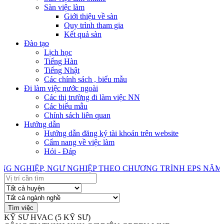
Sàn việc làm
Giới thiệu về sàn
Quy trình tham gia
Kết quả sàn
Đào tạo
Lịch học
Tiếng Hàn
Tiếng Nhật
Các chính sách , biểu mẫu
Đi làm việc nước ngoài
Các thị trường đi làm việc NN
Các biểu mẫu
Chính sách liên quan
Hướng dẫn
Hướng dẫn đăng ký tài khoản trên website
Cẩm nang về việc làm
Hỏi - Đáp
GHIỆP, NGƯ NGHIỆP THEO CHƯƠNG TRÌNH EPS NĂM 202
KỸ SƯ HVAC (5 KỸ SƯ)