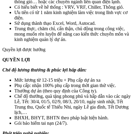
thông gió… hoặc các chuyên ngành liên quan điện lạnh.
Có hiểu biết về hê thống : VRV, VRF, Chiller, Thông gió.
Ưu tiên có từ 1 năm kinh nghiệm làm việc trong lĩnh vực cơ
điện.
Sử dụng thành thạo Excel, Word, Autocad.
Trung thực, chăm chỉ, cẩn thận, chủ động trong công việc,
mong muốn rèn luyện để nâng cao kiến thức chuyên môn và
kinh nghiệm quản lý dự án.
Quyền lợi được hưởng
QUYỀN LỢI
Chế độ lương thưởng & phúc lợi hấp dẫn:
Mức lương từ 12-15 triệu + Phụ cấp dự án xa
Phụ cấp: nhận 100% phụ cấp trong thời gian thử việc.
Thưởng dự án (theo quy định của Công ty).
Chế độ thưởng, quà tặng phong phú và hấp dẫn vào các ngày
Lễ, Tết: 30/4, 01/5, 02/9, 08/3, 20/10, ngày sinh nhật, Tết
Trung thu, Quốc tế Thiếu Nhi, ngày Lễ gia đình, Tết Dương
lịch,…
BHXH, BHYT, BHTN theo pháp luật hiện hành.
Gói bảo hiểm tai nạn (24/7).
Phát triển nghề nghiệp: