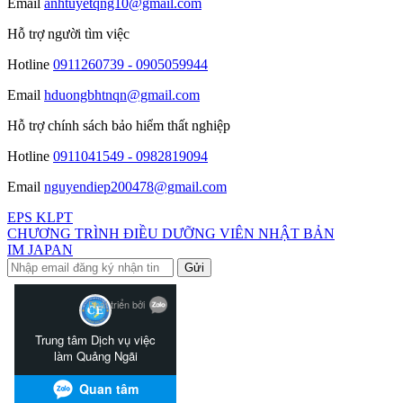
Email
anhtuyetqng10@gmail.com
Hỗ trợ người tìm việc
Hotline
0911260739 - 0905059944
Email
hduongbhtnqn@gmail.com
Hỗ trợ chính sách bảo hiểm thất nghiệp
Hotline
0911041549 - 0982819094
Email
nguyendiep200478@gmail.com
EPS KLPT
CHƯƠNG TRÌNH ĐIỀU DƯỠNG VIÊN NHẬT BẢN
IM JAPAN
Gửi