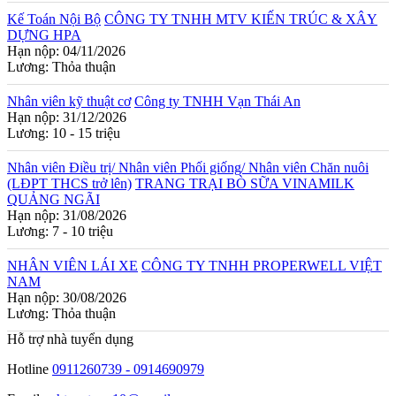
Kế Toán Nội Bộ
CÔNG TY TNHH MTV KIẾN TRÚC & XÂY
DỰNG HPA
Hạn nộp: 04/11/2026
Lương: Thỏa thuận
Nhân viên kỹ thuật cơ
Công ty TNHH Vạn Thái An
Hạn nộp: 31/12/2026
Lương: 10 - 15 triệu
Nhân viên Điều trị/ Nhân viên Phối giống/ Nhân viên Chăn nuôi
(LĐPT THCS trở lên)
TRANG TRẠI BÒ SỮA VINAMILK
QUẢNG NGÃI
Hạn nộp: 31/08/2026
Lương: 7 - 10 triệu
NHÂN VIÊN LÁI XE
CÔNG TY TNHH PROPERWELL VIỆT
NAM
Hạn nộp: 30/08/2026
Lương: Thỏa thuận
Hỗ trợ nhà tuyển dụng
Hotline
0911260739 - 0914690979