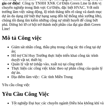
gia cơ điện!
Công ty TNHH XNK Cơ Điện Green Line là đơn vị
chuyên nghiệp trong lĩnh vực Cơ Điện, đặc biệt HVAC. Với môi
trường làm việc năng động, lộ trình thăng tiến rõ ràng và danh mục
dự án đa dạng (từ biệt thự hạng sang đến hệ thống nhà xưởng lớn),
chúng tôi đang tìm kiếm những cộng sự nhiệt huyết để cùng bứt
phá. Đừng bỏ lỡ cơ hội trở thành một phần của đại gia đình Green
Line!
Mô tả Công việc
Giám sát nhân công, thầu phụ trong công tác thi công tại dự
án;
Hỗ trợ Chỉ Huy Trưởng thực hiện triển khai công tác trình
duyệt vật tư, thiết bị;
Quản lý vật tư (nhập vào, xuất ra) tại công trình
Thực hiện các công việc khác theo sự phân công của quản lý
dự án.
Địa điểm làm việc: Các tỉnh Miền Trung
Yêu cầu công việc
Yêu Cầu Công Việc
Tốt nghiệp Đại học các chuyên ngành Điều hòa không khí và