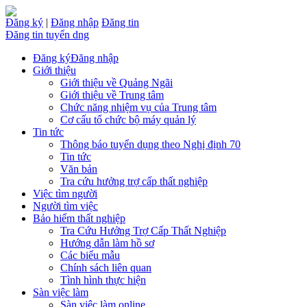
Đăng ký
|
Đăng nhập
Đăng tin
Đăng tin tuyển dng
Đăng ký
Đăng nhập
Giới thiệu
Giới thiệu về Quảng Ngãi
Giới thiệu về Trung tâm
Chức năng nhiệm vụ của Trung tâm
Cơ cấu tổ chức bộ máy quản lý
Tin tức
Thông báo tuyển dụng theo Nghị định 70
Tin tức
Văn bản
Tra cứu hưởng trợ cấp thất nghiệp
Việc tìm người
Người tìm việc
Bảo hiểm thất nghiệp
Tra Cứu Hưởng Trợ Cấp Thất Nghiệp
Hướng dẫn làm hồ sơ
Các biểu mẫu
Chính sách liên quan
Tình hình thực hiện
Sàn việc làm
Sàn việc làm online