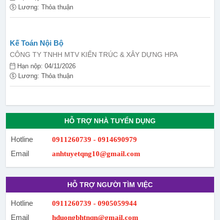
Lương: Thỏa thuận
Kế Toán Nội Bộ
CÔNG TY TNHH MTV KIẾN TRÚC & XÂY DỰNG HPA
Hạn nộp: 04/11/2026
Lương: Thỏa thuận
HỖ TRỢ NHÀ TUYỂN DỤNG
Hotline
0911260739 - 0914690979
Email
anhtuyetqng10@gmail.com
HỖ TRỢ NGƯỜI TÌM VIỆC
Hotline
0911260739 - 0905059944
Email
hduongbhtnqn@gmail.com