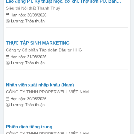
Lao động PT, Kỹ thuật mộc, cơ khí, Thợ sơn PU, Bán
hàng...
Siêu thị Nội thất Thanh Thuỷ
Hạn nộp: 30/08/2026
Lương: Thỏa thuận
THỰC TẬP SINH MARKETING
Công ty Cổ phần Tập đoàn Đầu tư HHG
Hạn nộp: 31/08/2026
Lương: Thỏa thuận
Nhân viên xuất nhập khẩu (Nam)
CÔNG TY TNHH PROPERWELL VIỆT NAM
Hạn nộp: 30/08/2026
Lương: Thỏa thuận
Phiên dịch tiếng trung
CÔNG TY TNHH PROPERWELL VIỆT NAM