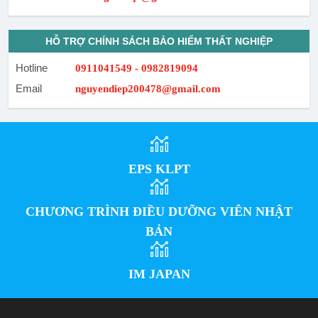
HỖ TRỢ CHÍNH SÁCH BẢO HIỂM THẤT NGHIỆP
Hotline
0911041549 - 0982819094
Email
nguyendiep200478@gmail.com
EPS KLPT
CHƯƠNG TRÌNH ĐIỀU DƯỠNG VIÊN NHẬT
BẢN
IM JAPAN