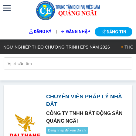
|
ĐĂNG KÝ
ĐĂNG NHẬP
ĐĂNG TIN
GƯ NGHIỆP THEO CHƯƠNG TRÌNH EPS NĂM 2026
THÔNG BÁ
CHUYÊN VIÊN PHÁP LÝ NHÀ
ĐẤT
CÔNG TY TNHH BẤT ĐỘNG SẢN
QUẢNG NGÃI
Đăng nhập để xem địa chỉ