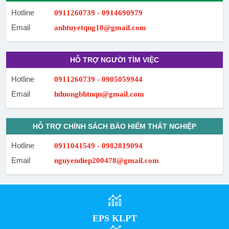
Hotline
0911260739 - 0914690979
Email
anhtuyetqng10@gmail.com
HỖ TRỢ NGƯỜI TÌM VIỆC
Hotline
0911260739 - 0905059944
Email
hduongbhtnqn@gmail.com
HỖ TRỢ CHÍNH SÁCH BẢO HIỂM THẤT NGHIỆP
Hotline
0911041549 - 0982819094
Email
nguyendiep200478@gmail.com
EPS KLPT