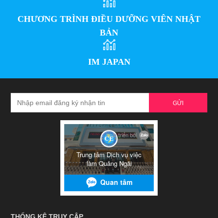
CHƯƠNG TRÌNH ĐIỀU DƯỠNG VIÊN NHẬT
BẢN
IM JAPAN
GỬI
THỐNG KÊ TRUY CẬP