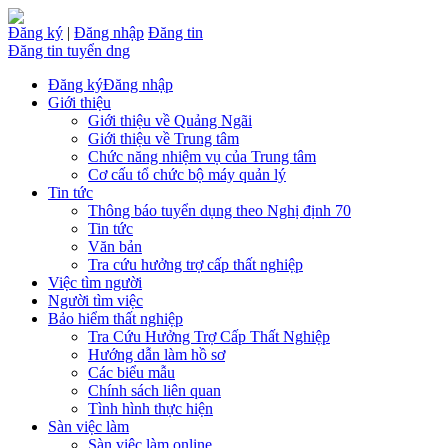
Đăng ký
|
Đăng nhập
Đăng tin
Đăng tin tuyển dng
Đăng ký
Đăng nhập
Giới thiệu
Giới thiệu về Quảng Ngãi
Giới thiệu về Trung tâm
Chức năng nhiệm vụ của Trung tâm
Cơ cấu tổ chức bộ máy quản lý
Tin tức
Thông báo tuyển dụng theo Nghị định 70
Tin tức
Văn bản
Tra cứu hưởng trợ cấp thất nghiệp
Việc tìm người
Người tìm việc
Bảo hiểm thất nghiệp
Tra Cứu Hưởng Trợ Cấp Thất Nghiệp
Hướng dẫn làm hồ sơ
Các biểu mẫu
Chính sách liên quan
Tình hình thực hiện
Sàn việc làm
Sàn việc làm online