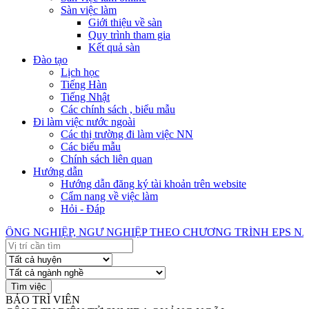
Sàn việc làm
Giới thiệu về sàn
Quy trình tham gia
Kết quả sàn
Đào tạo
Lịch học
Tiếng Hàn
Tiếng Nhật
Các chính sách , biểu mẫu
Đi làm việc nước ngoài
Các thị trường đi làm việc NN
Các biểu mẫu
Chính sách liên quan
Hướng dẫn
Hướng dẫn đăng ký tài khoản trên website
Cẩm nang về việc làm
Hỏi - Đáp
 NGHIỆP, NGƯ NGHIỆP THEO CHƯƠNG TRÌNH EPS NĂM 
BẢO TRÌ VIÊN