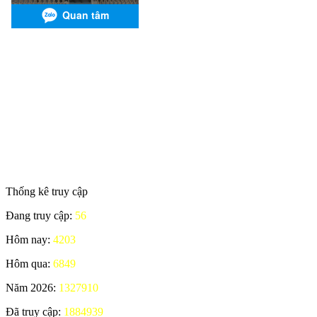
Thống kê truy cập
Đang truy cập:
56
Hôm nay:
4203
Hôm qua:
6849
Năm 2026:
1327910
Đã truy cập:
1884939