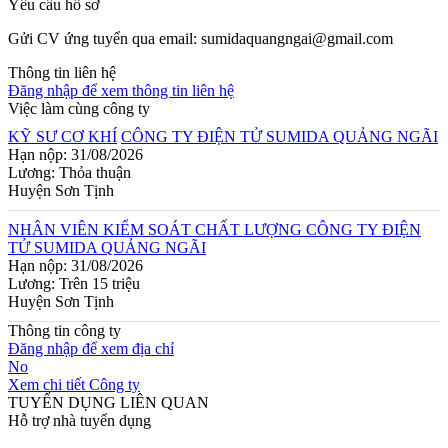
Yêu cầu hồ sơ
Gửi CV ứng tuyển qua email: sumidaquangngai@gmail.com
Thông tin liên hệ
Đăng nhập để xem thông tin liên hệ
Việc làm cùng công ty
KỸ SƯ CƠ KHÍ
CÔNG TY ĐIỆN TỬ SUMIDA QUẢNG NGÃI
Hạn nộp: 31/08/2026
Lương: Thỏa thuận
Huyện Sơn Tịnh
NHÂN VIÊN KIỂM SOÁT CHẤT LƯỢNG
CÔNG TY ĐIỆN
TỬ SUMIDA QUẢNG NGÃI
Hạn nộp: 31/08/2026
Lương: Trên 15 triệu
Huyện Sơn Tịnh
Thông tin công ty
Đăng nhập để xem địa chỉ
No
Xem chi tiết Công ty
TUYỂN DỤNG LIÊN QUAN
Hỗ trợ nhà tuyển dụng