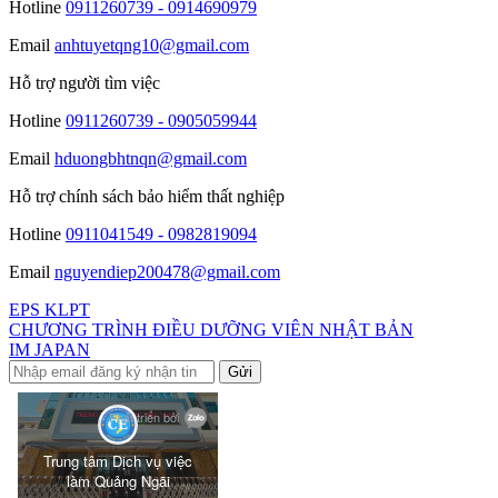
Hotline
0911260739 - 0914690979
Email
anhtuyetqng10@gmail.com
Hỗ trợ người tìm việc
Hotline
0911260739 - 0905059944
Email
hduongbhtnqn@gmail.com
Hỗ trợ chính sách bảo hiểm thất nghiệp
Hotline
0911041549 - 0982819094
Email
nguyendiep200478@gmail.com
EPS KLPT
CHƯƠNG TRÌNH ĐIỀU DƯỠNG VIÊN NHẬT BẢN
IM JAPAN
Gửi