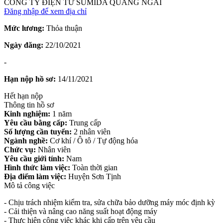
CÔNG TY ĐIỆN TỬ SUMIDA QUẢNG NGÃI
Đăng nhập để xem địa chỉ
Mức lương:
Thỏa thuận
Ngày đăng:
22/10/2021
-
Hạn nộp hồ sơ:
14/11/2021
Hết hạn nộp
Thông tin hồ sơ
Kinh nghiệm:
1 năm
Yêu cầu bằng cấp:
Trung cấp
Số lượng cần tuyển:
2 nhân viên
Ngành nghề:
Cơ khí / Ô tô / Tự động hóa
Chức vụ:
Nhân viên
Yêu cầu giới tính:
Nam
Hình thức làm việc:
Toàn thời gian
Địa điểm làm việc:
Huyện Sơn Tịnh
Mô tả công việc
- Chịu trách nhiệm kiểm tra, sửa chữa bảo dưỡng máy móc định kỳ
- Cải thiện và nâng cao năng suất hoạt động máy
- Thực hiện công việc khác khi cấp trên yêu cầu