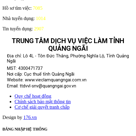
Hồ sơ tìm việc:
7085
Nhà tuyển dụng:
1014
Tin tuyển dụng:
2907
TRUNG TÂM DỊCH VỤ VIỆC LÀM TỈNH
QUẢNG NGÃI
Địa chỉ: Lô 4L - Tôn Đức Thắng, Phường Nghĩa Lộ, Tỉnh Quảng
Ngãi
MST: 4300471737
Nơi cấp: Cục thuế tỉnh Quảng Ngãi
Website: www.vieclamquangngai.com.vn
Email: ttdvvl-snv@quangngai.gov.vn
Quy chế hoạt động
Chính sách bảo mật thông tin
Cơ chế giải quyết tranh chấp
Design by
176.vn
ĐĂNG NHẬP HỆ THỐNG