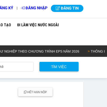
ĂNG KÝ
ĐĂNG NHẬP
|
ĐĂNG TIN
ÀO TẠO
ĐI LÀM VIỆC NƯỚC NGOÀI
HIỆP THEO CHƯƠNG TRÌNH EPS NĂM 2026
THÔNG BÁO KẾ 
HẾT HẠN NỘP