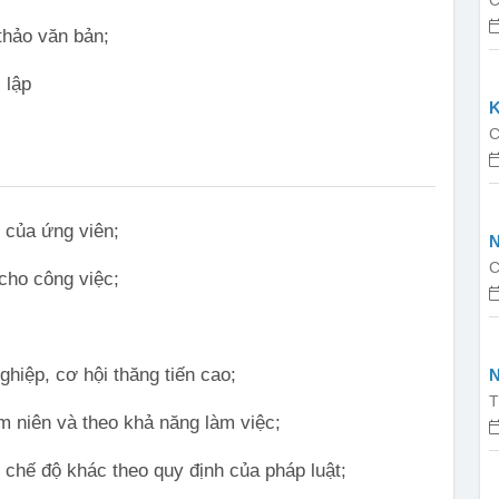
C
thảo văn bản;
 lập
K
C
 của ứng viên;
N
C
cho công việc;
hiệp, cơ hội thăng tiến cao;
N
v
T
m niên và theo khả năng làm việc;
hế độ khác theo quy định của pháp luật;