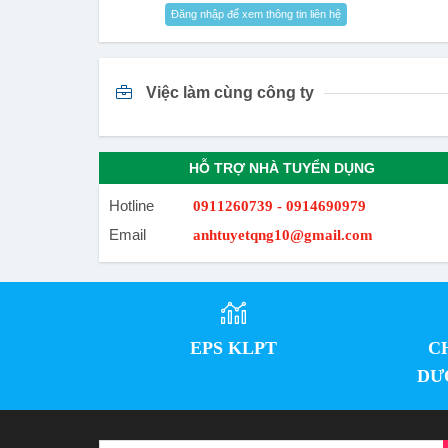
Đăng nhập để xem thông tin liên hệ
Việc làm cùng công ty
HỖ TRỢ NHÀ TUYỂN DỤNG
Hotline
0911260739 - 0914690979
Email
anhtuyetqng10@gmail.com
EPS KLPT
C
DƯ