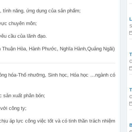
, tính năng, ứng dụng của sản phẩm;
L
 vực chuyên môn;
B
S
yêu cầu của lãnh đạo.
ôn Thuận Hòa, Hành Phước, Nghĩa Hành,Quảng Ngãi)
C
Nông hóa-Thổ nhưỡng, Sinh học, Hóa học …ngành có
T
ực sản xuất phân bón;
C
 với công ty;
chịu áp lực công việc tốt và có tinh thần trách nhiệm