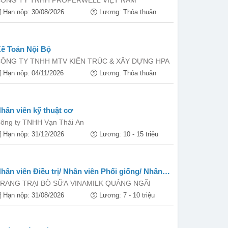
ÔNG TY TNHH PROPERWELL VIỆT NAM
Hạn nộp: 30/08/2026
Lương: Thỏa thuận
ế Toán Nội Bộ
ÔNG TY TNHH MTV KIẾN TRÚC & XÂY DỰNG HPA
Hạn nộp: 04/11/2026
Lương: Thỏa thuận
hân viên kỹ thuật cơ
ông ty TNHH Vạn Thái An
Hạn nộp: 31/12/2026
Lương: 10 - 15 triệu
hân viên Điều trị/ Nhân viên Phối giống/ Nhân
iên Chăn nuôi (LĐPT THCS trở lên)
RANG TRẠI BÒ SỮA VINAMILK QUẢNG NGÃI
Hạn nộp: 31/08/2026
Lương: 7 - 10 triệu