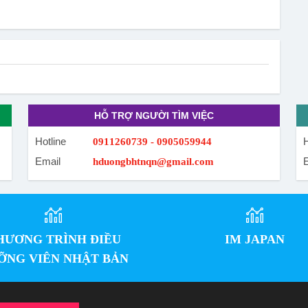
HỖ TRỢ NGƯỜI TÌM VIỆC
Hotline
H
0911260739 - 0905059944
Email
hduongbhtnqn@gmail.com
HƯƠNG TRÌNH ĐIỀU
IM JAPAN
ỠNG VIÊN NHẬT BẢN