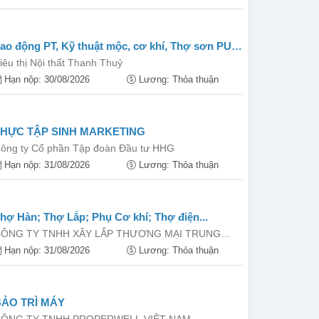
ao động PT, Kỹ thuật mộc, cơ khí, Thợ sơn PU,
án hàng...
iêu thị Nội thất Thanh Thuỷ
Hạn nộp: 30/08/2026
Lương: Thỏa thuận
THỰC TẬP SINH MARKETING
ông ty Cổ phần Tập đoàn Đầu tư HHG
Hạn nộp: 31/08/2026
Lương: Thỏa thuận
hợ Hàn; Thợ Lắp; Phụ Cơ khí; Thợ điện...
ÔNG TY TNHH XÂY LẮP THƯƠNG MẠI TRUNG
NAM
Hạn nộp: 31/08/2026
Lương: Thỏa thuận
BẢO TRÌ MÁY