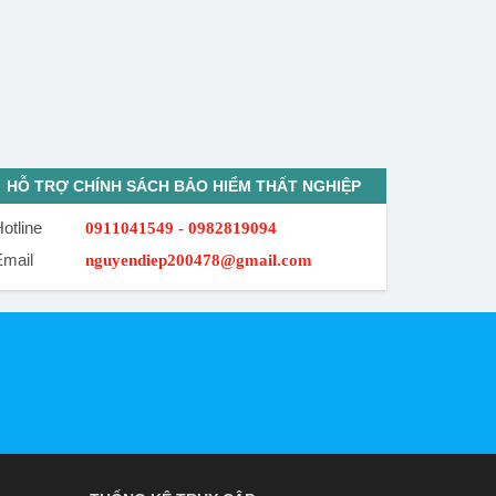
HỖ TRỢ CHÍNH SÁCH BẢO HIỂM THẤT NGHIỆP
otline
0911041549 - 0982819094
Email
nguyendiep200478@gmail.com