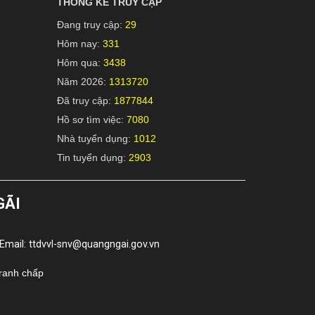
THỐNG KÊ TRUY CẬP
Đang truy cập:
29
Hôm nay:
331
Hôm qua:
3438
Năm 2026:
1313720
Đã truy cập:
1877844
Hồ sơ tìm việc:
7080
Nhà tuyển dụng:
1012
Tin tuyển dụng:
2903
GÃI
Email: ttdvvl-snv@quangngai.gov.vn
tranh chấp