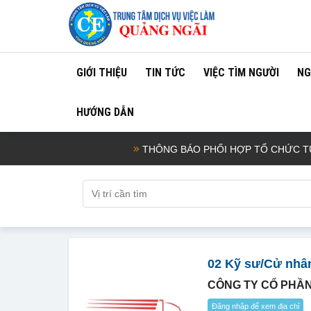
GIỚI THIỆU
TIN TỨC
VIỆC TÌM NGƯỜI
NG
HƯỚNG DẪN
THÔNG BÁO PHỐI HỢP TỔ CHỨC TUYỂN 
02 Kỹ sư/Cử nhâ
CÔNG TY CỔ PHẦ
Đăng nhập để xem địa chỉ