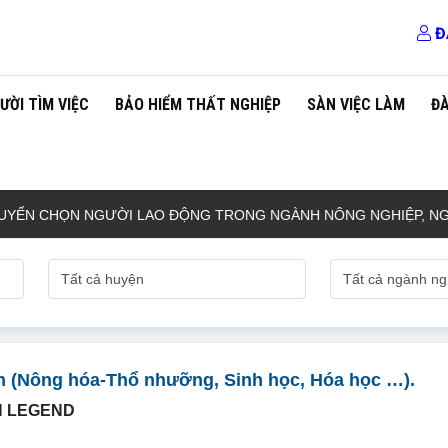
Đ
ƯỜI TÌM VIỆC
BẢO HIỂM THẤT NGHIỆP
SÀN VIỆC LÀM
Đ
CHỌN NGƯỜI LAO ĐỘNG TRONG NGÀNH NÔNG NGHIỆP, NGƯ NG
n (Nông hóa-Thổ nhưỡng, Sinh học, Hóa học …).
N LEGEND