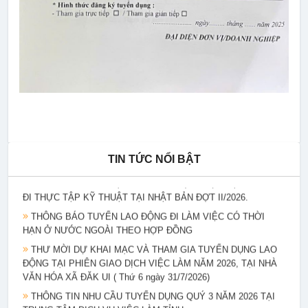
THÔNG BÁO PHỐI HỢP TỔ CHỨC TUYỂN CHỌN NGƯỜI
LAO ĐỘNG TRONG NGÀNH NÔNG NGHIỆP, NGƯ NGHIỆP
THEO CHƯƠNG TRÌNH EPS NĂM 2026
THÔNG BÁO KẾ HOẠCH TUYỂN CHỌN THỰC TẬP SINH
NAM ĐI THỰC TẬP KỸ THUẬT TẠI NHẬT BẢN ( Tháng 8/2026 )
THÔNG BÁO TUYỂN CHỌN ỨNG VIÊN ĐIỀU DƯỠNG, NHÂN
VIÊN CHĂM SÓC SANG LÀM VIỆC TẠI NHẬT BẢN THEO
CHƯƠNG TRÌNH EPA KHÓA 15
TIN TỨC NỔI BẬT
THÔNG BÁO KẾ HOẠCH TUYỂN CHỌN THỰC TẬP SINH NỮ
ĐI THỰC TẬP KỸ THUẬT TẠI NHẬT BẢN ĐỢT II/2026.
THÔNG BÁO TUYỂN LAO ĐỘNG ĐI LÀM VIỆC CÓ THỜI
HẠN Ở NƯỚC NGOÀI THEO HỢP ĐỒNG
THƯ MỜI DỰ KHAI MẠC VÀ THAM GIA TUYỂN DỤNG LAO
ĐỘNG TẠI PHIÊN GIAO DỊCH VIỆC LÀM NĂM 2026, TẠI NHÀ
VĂN HÓA XÃ ĐĂK UI ( Thứ 6 ngày 31/7/2026)
THÔNG TIN NHU CẦU TUYỂN DỤNG QUÝ 3 NĂM 2026 TẠI
TRUNG TÂM DỊCH VỤ VIỆC LÀM TỈNH