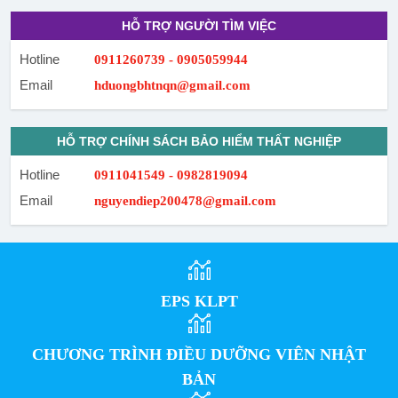
HỖ TRỢ NGƯỜI TÌM VIỆC
Hotline
0911260739 - 0905059944
Email
hduongbhtnqn@gmail.com
HỖ TRỢ CHÍNH SÁCH BẢO HIỂM THẤT NGHIỆP
Hotline
0911041549 - 0982819094
Email
nguyendiep200478@gmail.com
EPS KLPT
CHƯƠNG TRÌNH ĐIỀU DƯỠNG VIÊN NHẬT
BẢN