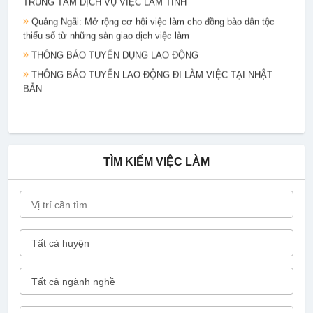
Quảng Ngãi: Mở rộng cơ hội việc làm cho đồng bào dân tộc
thiểu số từ những sàn giao dịch việc làm
THÔNG BÁO TUYỂN DỤNG LAO ĐỘNG
THÔNG BÁO TUYỂN LAO ĐỘNG ĐI LÀM VIỆC TẠI NHẬT
BẢN
TÌM KIẾM VIỆC LÀM