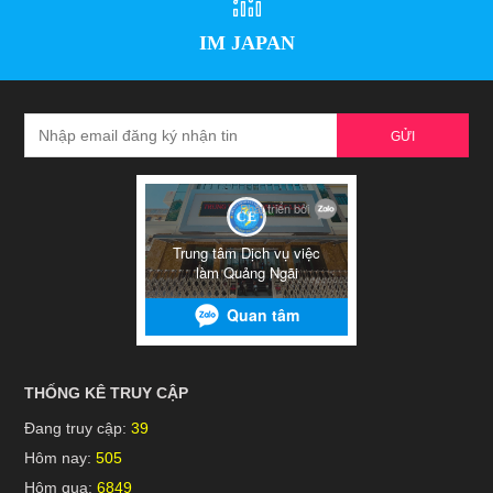
IM JAPAN
GỬI
THỐNG KÊ TRUY CẬP
Đang truy cập:
39
Hôm nay:
505
Hôm qua:
6849