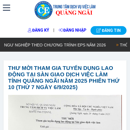
|
ĐĂNG KÝ
ĐĂNG NHẬP
ĐĂNG TIN
GƯ NGHIỆP THEO CHƯƠNG TRÌNH EPS NĂM 2026
THÔNG B
THƯ MỜI THAM GIA TUYỂN DỤNG LAO
ĐỘNG TẠI SÀN GIAO DỊCH VIỆC LÀM
TỈNH QUẢNG NGÃI NĂM 2025 PHIÊN THỨ
10 (THỨ 7 NGÀY 6/9/2025)