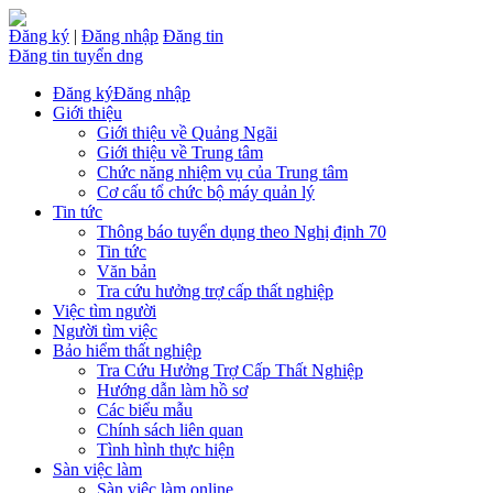
Đăng ký
|
Đăng nhập
Đăng tin
Đăng tin tuyển dng
Đăng ký
Đăng nhập
Giới thiệu
Giới thiệu về Quảng Ngãi
Giới thiệu về Trung tâm
Chức năng nhiệm vụ của Trung tâm
Cơ cấu tổ chức bộ máy quản lý
Tin tức
Thông báo tuyển dụng theo Nghị định 70
Tin tức
Văn bản
Tra cứu hưởng trợ cấp thất nghiệp
Việc tìm người
Người tìm việc
Bảo hiểm thất nghiệp
Tra Cứu Hưởng Trợ Cấp Thất Nghiệp
Hướng dẫn làm hồ sơ
Các biểu mẫu
Chính sách liên quan
Tình hình thực hiện
Sàn việc làm
Sàn việc làm online