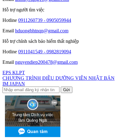
Hỗ trợ người tìm việc
Hotline
0911260739 - 0905059944
Email
hduongbhtnqn@gmail.com
Hỗ trợ chính sách bảo hiểm thất nghiệp
Hotline
0911041549 - 0982819094
Email
nguyendiep200478@gmail.com
EPS KLPT
CHƯƠNG TRÌNH ĐIỀU DƯỠNG VIÊN NHẬT BẢN
IM JAPAN
Gửi