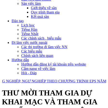
Sàn việc làm
Giới thiệu về sàn
Quy trình tham gia
Kết quả sàn
Đào tạo
Lịch học
Tiếng Hàn
Tiếng Nhật
Các chính sách , biểu mẫu
Đi làm việc nước ngoài
Các thị trường đi làm việc NN
Các biểu mẫu
Chính sách liên quan
Hướng dẫn
Hướng dẫn đăng ký tài khoản trên website
Cẩm nang về việc làm
Hỏi - Đáp
GHIỆP, NGƯ NGHIỆP THEO CHƯƠNG TRÌNH EPS NĂM 20
THƯ MỜI THAM GIA DỰ
KHAI MẠC VÀ THAM GIA