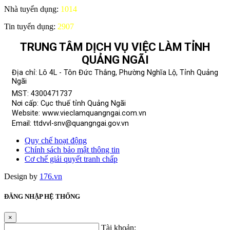
Nhà tuyển dụng:
1014
Tin tuyển dụng:
2907
TRUNG TÂM DỊCH VỤ VIỆC LÀM TỈNH
QUẢNG NGÃI
Địa chỉ: Lô 4L - Tôn Đức Thắng, Phường Nghĩa Lộ, Tỉnh Quảng
Ngãi
MST: 4300471737
Nơi cấp: Cục thuế tỉnh Quảng Ngãi
Website: www.vieclamquangngai.com.vn
Email: ttdvvl-snv@quangngai.gov.vn
Quy chế hoạt động
Chính sách bảo mật thông tin
Cơ chế giải quyết tranh chấp
Design by
176.vn
ĐĂNG NHẬP HỆ THỐNG
×
Tài khoản: