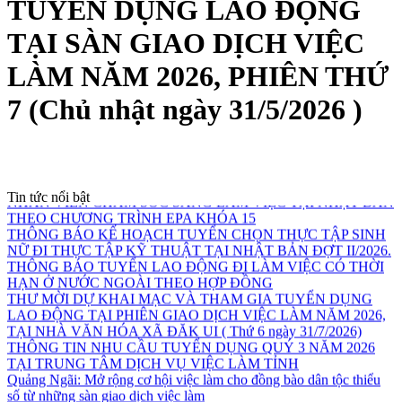
TUYỂN DỤNG LAO ĐỘNG
TẠI SÀN GIAO DỊCH VIỆC
LÀM NĂM 2026, PHIÊN THỨ
THÔNG BÁO PHỐI HỢP TỔ CHỨC TUYỂN CHỌN NGƯỜI
LAO ĐỘNG TRONG NGÀNH NÔNG NGHIỆP, NGƯ
7 (Chủ nhật ngày 31/5/2026 )
NGHIỆP THEO CHƯƠNG TRÌNH EPS NĂM 2026
THÔNG BÁO KẾ HOẠCH TUYỂN CHỌN THỰC TẬP SINH
NAM ĐI THỰC TẬP KỸ THUẬT TẠI NHẬT BẢN ( Tháng
8/2026 )
THÔNG BÁO TUYỂN CHỌN ỨNG VIÊN ĐIỀU DƯỠNG,
NHÂN VIÊN CHĂM SÓC SANG LÀM VIỆC TẠI NHẬT BẢN
Tin tức nổi bật
THEO CHƯƠNG TRÌNH EPA KHÓA 15
THÔNG BÁO KẾ HOẠCH TUYỂN CHỌN THỰC TẬP SINH
NỮ ĐI THỰC TẬP KỸ THUẬT TẠI NHẬT BẢN ĐỢT II/2026.
THÔNG BÁO TUYỂN LAO ĐỘNG ĐI LÀM VIỆC CÓ THỜI
HẠN Ở NƯỚC NGOÀI THEO HỢP ĐỒNG
THƯ MỜI DỰ KHAI MẠC VÀ THAM GIA TUYỂN DỤNG
LAO ĐỘNG TẠI PHIÊN GIAO DỊCH VIỆC LÀM NĂM 2026,
TẠI NHÀ VĂN HÓA XÃ ĐĂK UI ( Thứ 6 ngày 31/7/2026)
THÔNG TIN NHU CẦU TUYỂN DỤNG QUÝ 3 NĂM 2026
TẠI TRUNG TÂM DỊCH VỤ VIỆC LÀM TỈNH
Quảng Ngãi: Mở rộng cơ hội việc làm cho đồng bào dân tộc thiểu
số từ những sàn giao dịch việc làm