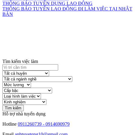
THÔNG BÁO TUYỂN DỤNG LAO ĐỘNG
THÔNG BÁO TUYỂN LAO ĐỘNG ĐI LÀM VIỆC TẠI NHẬT
BẢN
Tìm kiếm việc làm
Hỗ trợ nhà tuyển dụng
Hotline
0911260739 - 0914690979
Email
anhtuyetqng10@gmail.com