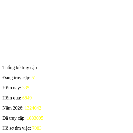
Thống kê truy cập
Đang truy cập:
51
Hôm nay:
335
Hôm qua:
6849
Năm 2026:
1324042
Đã truy cập:
1883005
Hồ sơ tìm việc:
7083