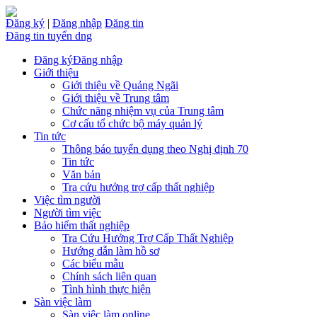
Đăng ký
|
Đăng nhập
Đăng tin
Đăng tin tuyển dng
Đăng ký
Đăng nhập
Giới thiệu
Giới thiệu về Quảng Ngãi
Giới thiệu về Trung tâm
Chức năng nhiệm vụ của Trung tâm
Cơ cấu tổ chức bộ máy quản lý
Tin tức
Thông báo tuyển dụng theo Nghị định 70
Tin tức
Văn bản
Tra cứu hưởng trợ cấp thất nghiệp
Việc tìm người
Người tìm việc
Bảo hiểm thất nghiệp
Tra Cứu Hưởng Trợ Cấp Thất Nghiệp
Hướng dẫn làm hồ sơ
Các biểu mẫu
Chính sách liên quan
Tình hình thực hiện
Sàn việc làm
Sàn việc làm online