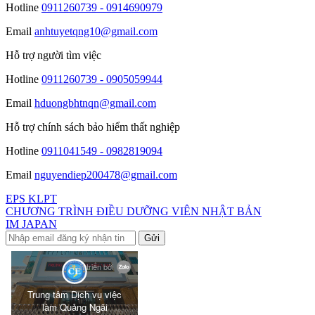
Hotline
0911260739 - 0914690979
Email
anhtuyetqng10@gmail.com
Hỗ trợ người tìm việc
Hotline
0911260739 - 0905059944
Email
hduongbhtnqn@gmail.com
Hỗ trợ chính sách bảo hiểm thất nghiệp
Hotline
0911041549 - 0982819094
Email
nguyendiep200478@gmail.com
EPS KLPT
CHƯƠNG TRÌNH ĐIỀU DƯỠNG VIÊN NHẬT BẢN
IM JAPAN
Gửi