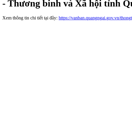
- Thương binh và Xã hội tỉnh 
Xem thông tin chi tiết tại đây:
https://vanban.quangngai.gov.vn/thong