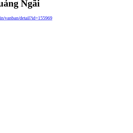
Quảng Ngãi
tin/vanban/detail?id=155969