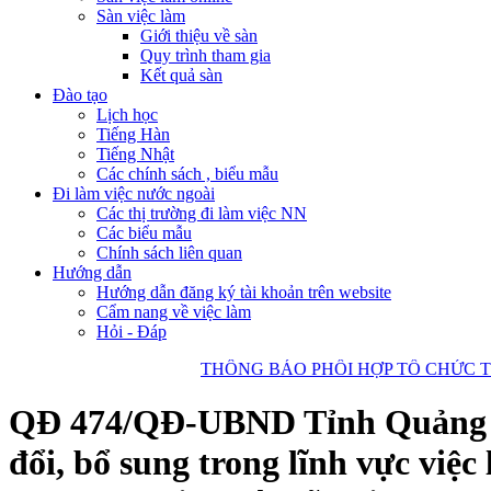
Sàn việc làm
Giới thiệu về sàn
Quy trình tham gia
Kết quả sàn
Đào tạo
Lịch học
Tiếng Hàn
Tiếng Nhật
Các chính sách , biểu mẫu
Đi làm việc nước ngoài
Các thị trường đi làm việc NN
Các biểu mẫu
Chính sách liên quan
Hướng dẫn
Hướng dẫn đăng ký tài khoản trên website
Cẩm nang về việc làm
Hỏi - Đáp
THÔNG BÁO PHỐI HỢP TỔ CHỨC TUYỂN
QĐ 474/QĐ-UBND Tỉnh Quảng Ng
đổi, bổ sung trong lĩnh vực vi