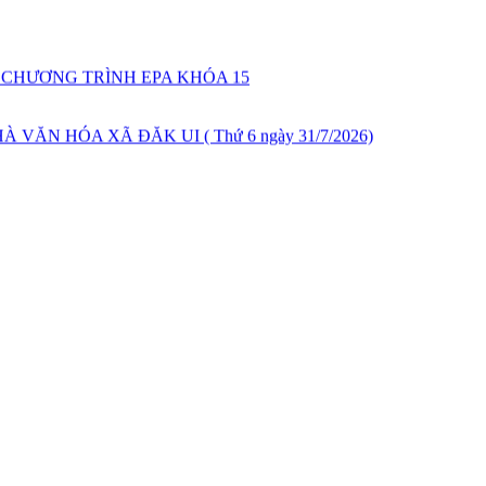
O CHƯƠNG TRÌNH EPS NĂM 2026
 CHƯƠNG TRÌNH EPA KHÓA 15
ĂN HÓA XÃ ĐĂK UI ( Thứ 6 ngày 31/7/2026)