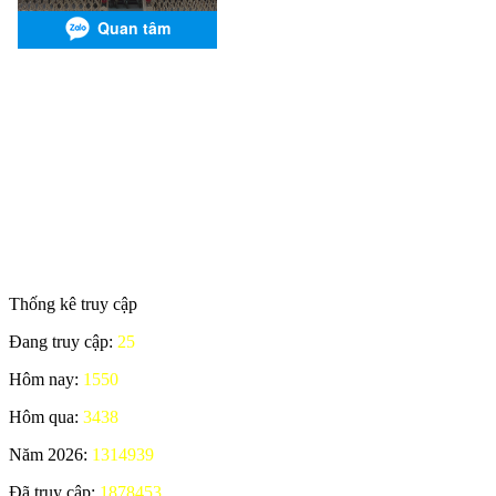
Thống kê truy cập
Đang truy cập:
25
Hôm nay:
1550
Hôm qua:
3438
Năm 2026:
1314939
Đã truy cập:
1878453