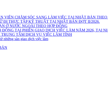
AO ĐỘNG TRONG NGÀNH NÔNG NGHIỆP, NGƯ NGHIỆP THE
ĐI THỰC TẬP KỸ THUẬT TẠI NHẬT BẢN ( Tháng 8/2026 )
 VIÊN CHĂM SÓC SANG LÀM VIỆC TẠI NHẬT BẢN THEO
ĐI THỰC TẬP KỸ THUẬT TẠI NHẬT BẢN ĐỢT II/2026.
HẠN Ở NƯỚC NGOÀI THEO HỢP ĐỒNG
G TẠI PHIÊN GIAO DỊCH VIỆC LÀM NĂM 2026, TẠI NHÀ V
 TRUNG TÂM DỊCH VỤ VIỆC LÀM TỈNH
từ những sàn giao dịch việc làm
 BẢN