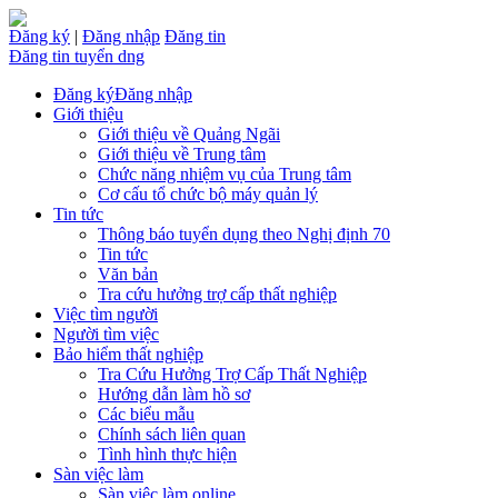
Đăng ký
|
Đăng nhập
Đăng tin
Đăng tin tuyển dng
Đăng ký
Đăng nhập
Giới thiệu
Giới thiệu về Quảng Ngãi
Giới thiệu về Trung tâm
Chức năng nhiệm vụ của Trung tâm
Cơ cấu tổ chức bộ máy quản lý
Tin tức
Thông báo tuyển dụng theo Nghị định 70
Tin tức
Văn bản
Tra cứu hưởng trợ cấp thất nghiệp
Việc tìm người
Người tìm việc
Bảo hiểm thất nghiệp
Tra Cứu Hưởng Trợ Cấp Thất Nghiệp
Hướng dẫn làm hồ sơ
Các biểu mẫu
Chính sách liên quan
Tình hình thực hiện
Sàn việc làm
Sàn việc làm online