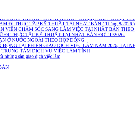
AO ĐỘNG TRONG NGÀNH NÔNG NGHIỆP, NGƯ NGHIỆP THE
ĐI THỰC TẬP KỸ THUẬT TẠI NHẬT BẢN ( Tháng 8/2026 )
 VIÊN CHĂM SÓC SANG LÀM VIỆC TẠI NHẬT BẢN THEO
ĐI THỰC TẬP KỸ THUẬT TẠI NHẬT BẢN ĐỢT II/2026.
HẠN Ở NƯỚC NGOÀI THEO HỢP ĐỒNG
G TẠI PHIÊN GIAO DỊCH VIỆC LÀM NĂM 2026, TẠI NHÀ V
 TRUNG TÂM DỊCH VỤ VIỆC LÀM TỈNH
từ những sàn giao dịch việc làm
 BẢN