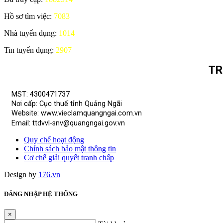
Hồ sơ tìm việc:
7083
Nhà tuyển dụng:
1014
Tin tuyển dụng:
2907
TR
MST: 4300471737
Nơi cấp: Cục thuế tỉnh Quảng Ngãi
Website: www.vieclamquangngai.com.vn
Email: ttdvvl-snv@quangngai.gov.vn
Quy chế hoạt động
Chính sách bảo mật thông tin
Cơ chế giải quyết tranh chấp
Design by
176.vn
ĐĂNG NHẬP HỆ THỐNG
×