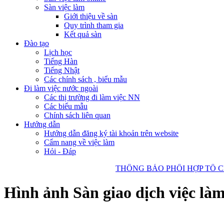
Sàn việc làm
Giới thiệu về sàn
Quy trình tham gia
Kết quả sàn
Đào tạo
Lịch học
Tiếng Hàn
Tiếng Nhật
Các chính sách , biểu mẫu
Đi làm việc nước ngoài
Các thị trường đi làm việc NN
Các biểu mẫu
Chính sách liên quan
Hướng dẫn
Hướng dẫn đăng ký tài khoản trên website
Cẩm nang về việc làm
Hỏi - Đáp
THÔNG BÁO PHỐI HỢP TỔ CHỨC 
Hình ảnh Sàn giao dịch việc là