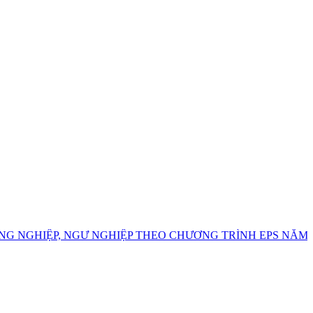
ỆP, NGƯ NGHIỆP THEO CHƯƠNG TRÌNH EPS NĂM 2026
T