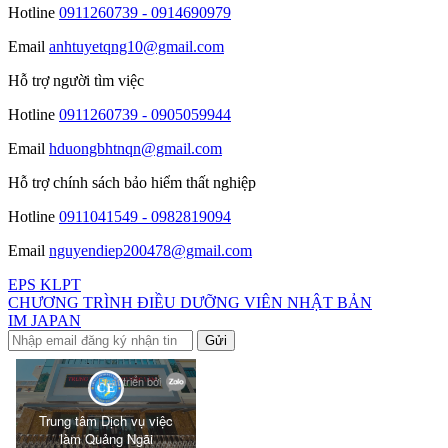
Hotline
0911260739 - 0914690979
Email
anhtuyetqng10@gmail.com
Hỗ trợ người tìm việc
Hotline
0911260739 - 0905059944
Email
hduongbhtnqn@gmail.com
Hỗ trợ chính sách bảo hiểm thất nghiệp
Hotline
0911041549 - 0982819094
Email
nguyendiep200478@gmail.com
EPS KLPT
CHƯƠNG TRÌNH ĐIỀU DƯỠNG VIÊN NHẬT BẢN
IM JAPAN
Gửi