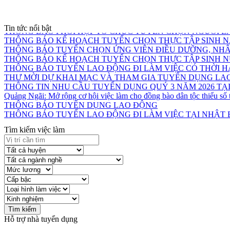
THÔNG BÁO PHỐI HỢP TỔ CHỨC TUYỂN CHỌN NGƯỜI L
THÔNG BÁO KẾ HOẠCH TUYỂN CHỌN THỰC TẬP SINH NAM 
Tin tức nổi bật
THÔNG BÁO TUYỂN CHỌN ỨNG VIÊN ĐIỀU DƯỠNG, NHÂN
THÔNG BÁO KẾ HOẠCH TUYỂN CHỌN THỰC TẬP SINH NỮ 
THÔNG BÁO TUYỂN LAO ĐỘNG ĐI LÀM VIỆC CÓ THỜI 
THƯ MỜI DỰ KHAI MẠC VÀ THAM GIA TUYỂN DỤNG LAO ĐỘN
THÔNG TIN NHU CẦU TUYỂN DỤNG QUÝ 3 NĂM 2026 TẠI
Quảng Ngãi: Mở rộng cơ hội việc làm cho đồng bào dân tộc thiểu số 
THÔNG BÁO TUYỂN DỤNG LAO ĐỘNG
THÔNG BÁO TUYỂN LAO ĐỘNG ĐI LÀM VIỆC TẠI NHẬT
Tìm kiếm việc làm
Hỗ trợ nhà tuyển dụng