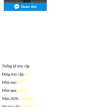
Thống kê truy cập
Đang truy cập:
44
Hôm nay:
155
Hôm qua:
6849
Năm 2026:
1323862
Đã truy cập:
1882914