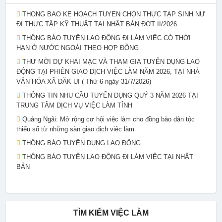
THÔNG BÁO KẾ HOẠCH TUYỂN CHỌN THỰC TẬP SINH NỮ
ĐI THỰC TẬP KỸ THUẬT TẠI NHẬT BẢN ĐỢT II/2026.
THÔNG BÁO TUYỂN LAO ĐỘNG ĐI LÀM VIỆC CÓ THỜI
HẠN Ở NƯỚC NGOÀI THEO HỢP ĐỒNG
THƯ MỜI DỰ KHAI MẠC VÀ THAM GIA TUYỂN DỤNG LAO
ĐỘNG TẠI PHIÊN GIAO DỊCH VIỆC LÀM NĂM 2026, TẠI NHÀ
VĂN HÓA XÃ ĐĂK UI ( Thứ 6 ngày 31/7/2026)
THÔNG TIN NHU CẦU TUYỂN DỤNG QUÝ 3 NĂM 2026 TẠI
TRUNG TÂM DỊCH VỤ VIỆC LÀM TỈNH
Quảng Ngãi: Mở rộng cơ hội việc làm cho đồng bào dân tộc
thiểu số từ những sàn giao dịch việc làm
THÔNG BÁO TUYỂN DỤNG LAO ĐỘNG
THÔNG BÁO TUYỂN LAO ĐỘNG ĐI LÀM VIỆC TẠI NHẬT
BẢN
TÌM KIẾM VIỆC LÀM