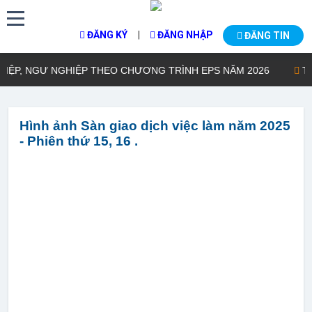
|
ĐĂNG KÝ
ĐĂNG NHẬP
ĐĂNG TIN
P, NGƯ NGHIỆP THEO CHƯƠNG TRÌNH EPS NĂM 2026
THÔ
Hình ảnh Sàn giao dịch việc làm năm 2025
- Phiên thứ 15, 16 .