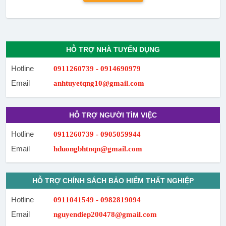
HỖ TRỢ NHÀ TUYỂN DỤNG
Hotline
0911260739 - 0914690979
Email
anhtuyetqng10@gmail.com
HỖ TRỢ NGƯỜI TÌM VIỆC
Hotline
0911260739 - 0905059944
Email
hduongbhtnqn@gmail.com
HỖ TRỢ CHÍNH SÁCH BẢO HIỂM THẤT NGHIỆP
Hotline
0911041549 - 0982819094
Email
nguyendiep200478@gmail.com