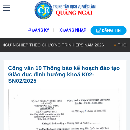
|
ĐĂNG KÝ
ĐĂNG NHẬP
ĐĂNG TIN
Ư NGHIỆP THEO CHƯƠNG TRÌNH EPS NĂM 2026
THÔNG BÁ
Công văn 19 Thông báo kế hoạch đào tạo
Giáo dục định hướng khoá K02-
SN02/2025