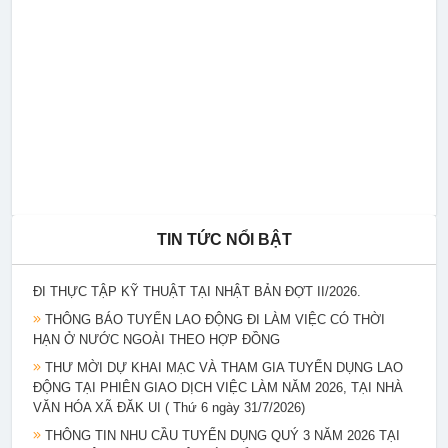
THÔNG BÁO PHỐI HỢP TỔ CHỨC TUYỂN CHỌN NGƯỜI
LAO ĐỘNG TRONG NGÀNH NÔNG NGHIỆP, NGƯ NGHIỆP
THEO CHƯƠNG TRÌNH EPS NĂM 2026
THÔNG BÁO KẾ HOẠCH TUYỂN CHỌN THỰC TẬP SINH
NAM ĐI THỰC TẬP KỸ THUẬT TẠI NHẬT BẢN ( Tháng 8/2026 )
THÔNG BÁO TUYỂN CHỌN ỨNG VIÊN ĐIỀU DƯỠNG, NHÂN
VIÊN CHĂM SÓC SANG LÀM VIỆC TẠI NHẬT BẢN THEO
CHƯƠNG TRÌNH EPA KHÓA 15
TIN TỨC NỔI BẬT
THÔNG BÁO KẾ HOẠCH TUYỂN CHỌN THỰC TẬP SINH NỮ
ĐI THỰC TẬP KỸ THUẬT TẠI NHẬT BẢN ĐỢT II/2026.
THÔNG BÁO TUYỂN LAO ĐỘNG ĐI LÀM VIỆC CÓ THỜI
HẠN Ở NƯỚC NGOÀI THEO HỢP ĐỒNG
THƯ MỜI DỰ KHAI MẠC VÀ THAM GIA TUYỂN DỤNG LAO
ĐỘNG TẠI PHIÊN GIAO DỊCH VIỆC LÀM NĂM 2026, TẠI NHÀ
VĂN HÓA XÃ ĐĂK UI ( Thứ 6 ngày 31/7/2026)
THÔNG TIN NHU CẦU TUYỂN DỤNG QUÝ 3 NĂM 2026 TẠI
TRUNG TÂM DỊCH VỤ VIỆC LÀM TỈNH