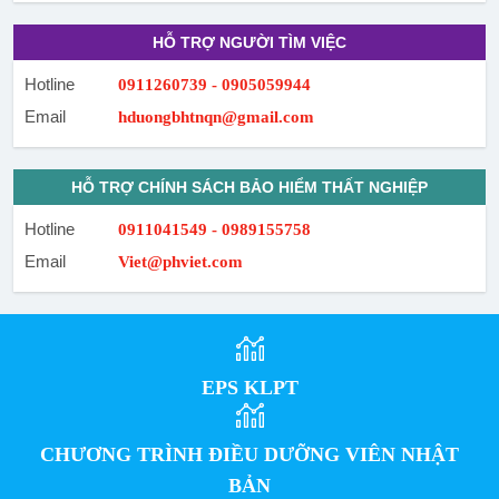
HỖ TRỢ NGƯỜI TÌM VIỆC
Hotline
0911260739 - 0905059944
Email
hduongbhtnqn@gmail.com
HỖ TRỢ CHÍNH SÁCH BẢO HIỂM THẤT NGHIỆP
Hotline
0911041549 - 0989155758
Email
Viet@phviet.com
EPS KLPT
CHƯƠNG TRÌNH ĐIỀU DƯỠNG VIÊN NHẬT
BẢN