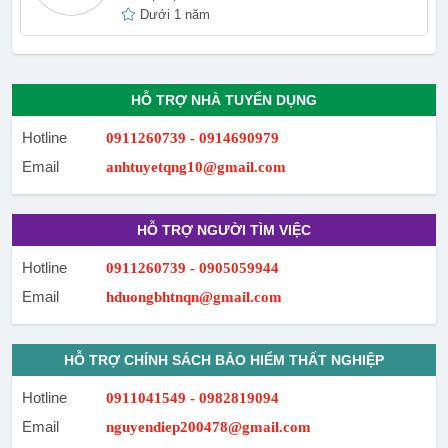
Dưới 1 năm
HỖ TRỢ NHÀ TUYỂN DỤNG
Hotline
0911260739 - 0914690979
Email
anhtuyetqng10@gmail.com
HỖ TRỢ NGƯỜI TÌM VIỆC
Hotline
0911260739 - 0905059944
Email
hduongbhtnqn@gmail.com
HỖ TRỢ CHÍNH SÁCH BẢO HIỂM THẤT NGHIỆP
Hotline
0911041549 - 0982819094
Email
nguyendiep200478@gmail.com