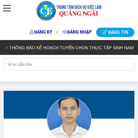
|
ĐĂNG KÝ
ĐĂNG NHẬP
ĐĂNG TIN
THÔNG BÁO KẾ HOẠCH TUYỂN CHỌN THỰC TẬP SINH NAM ĐI THỰC