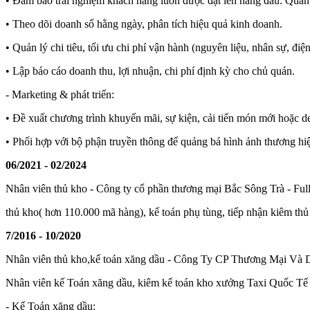
• Đảm bảo trải nghiệm khách hàng luôn được đặt lên hàng đầu. Quản 
• Theo dõi doanh số hằng ngày, phân tích hiệu quả kinh doanh.
• Quản lý chi tiêu, tối ưu chi phí vận hành (nguyên liệu, nhân sự, đi
• Lập báo cáo doanh thu, lợi nhuận, chi phí định kỳ cho chủ quán.
- Marketing & phát triển:
• Đề xuất chương trình khuyến mãi, sự kiện, cải tiến món mới hoặc d
• Phối hợp với bộ phận truyền thông để quảng bá hình ảnh thương hi
06/2021 - 02/2024
Nhân viên thủ kho - Công ty cổ phần thương mại Bắc Sông Trà - Full
thủ kho( hơn 110.000 mã hàng), kế toán phụ tùng, tiếp nhận kiêm thủ
7/2016 - 10/2020
Nhân viên thủ kho,kế toán xăng dầu - Công Ty CP Thương Mại Và D
Nhân viên kế Toán xăng dầu, kiêm kế toán kho xưởng Taxi Quốc Tế
- Kế Toán xăng dầu: