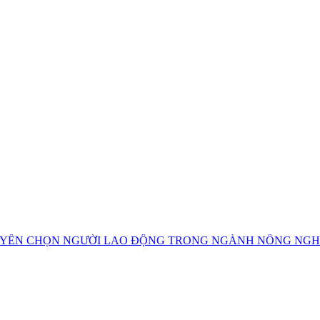
HỌN NGƯỜI LAO ĐỘNG TRONG NGÀNH NÔNG NGHIỆP, NG