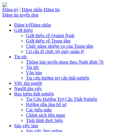
Đăng ký
|
Đăng nhập
Đăng tin
Đăng tin tuyển dng
Đăng ký
Đăng nhập
Giới thiệu
Giới thiệu về Quảng Ngãi
Giới thiệu về Trung tâm
Chức năng nhiệm vụ của Trung tâm
Cơ cấu tổ chức bộ máy quản lý
Tin tức
Thông báo tuyển dụng theo Nghị định 70
Tin tức
Văn bản
Tra cứu hưởng trợ cấp thất nghiệp
Việc tìm người
Người tìm việc
Bảo hiểm thất nghiệp
Tra Cứu Hưởng Trợ Cấp Thất Nghiệp
Hướng dẫn làm hồ sơ
Các biểu mẫu
Chính sách liên quan
Tình hình thực hiện
Sàn việc làm
Sàn việc làm online