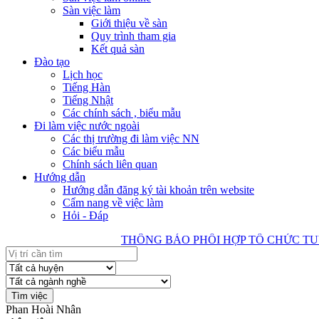
Sàn việc làm
Giới thiệu về sàn
Quy trình tham gia
Kết quả sàn
Đào tạo
Lịch học
Tiếng Hàn
Tiếng Nhật
Các chính sách , biểu mẫu
Đi làm việc nước ngoài
Các thị trường đi làm việc NN
Các biểu mẫu
Chính sách liên quan
Hướng dẫn
Hướng dẫn đăng ký tài khoản trên website
Cẩm nang về việc làm
Hỏi - Đáp
THÔNG BÁO PHỐI HỢP TỔ CHỨC TUYỂN C
Phan Hoài Nhân