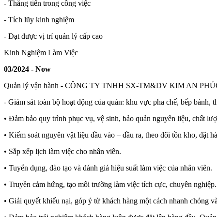
- Thăng tiến trong công việc
- Tích lũy kinh nghiệm
- Đạt được vị trí quản lý cấp cao
Kinh Nghiệm Làm Việc
03/2024 - Now
Quản lý vận hành - CÔNG TY TNHH SX-TM&DV KIM AN PHÚC (chuỗ
- Giám sát toàn bộ hoạt động của quán: khu vực pha chế, bếp bánh, t
• Đảm bảo quy trình phục vụ, vệ sinh, bảo quản nguyên liệu, chất l
• Kiểm soát nguyên vật liệu đầu vào – đầu ra, theo dõi tồn kho, đặt h
• Sắp xếp lịch làm việc cho nhân viên.
• Tuyển dụng, đào tạo và đánh giá hiệu suất làm việc của nhân viên.
• Truyền cảm hứng, tạo môi trường làm việc tích cực, chuyên nghiệ
• Giải quyết khiếu nại, góp ý từ khách hàng một cách nhanh chóng và