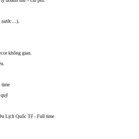
lý doanh thu – chi phí:
ện nước…).
ecor không gian.
ệu.
 time
 quỹ
u Lịch Quốc Tế - Full time