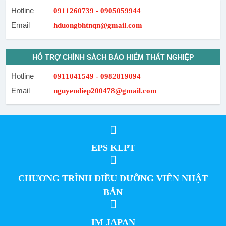
Hotline
0911260739 - 0905059944
Email
hduongbhtnqn@gmail.com
HỖ TRỢ CHÍNH SÁCH BẢO HIỂM THẤT NGHIỆP
Hotline
0911041549 - 0982819094
Email
nguyendiep200478@gmail.com
EPS KLPT
CHƯƠNG TRÌNH ĐIỀU DƯỠNG VIÊN NHẬT
BẢN
IM JAPAN