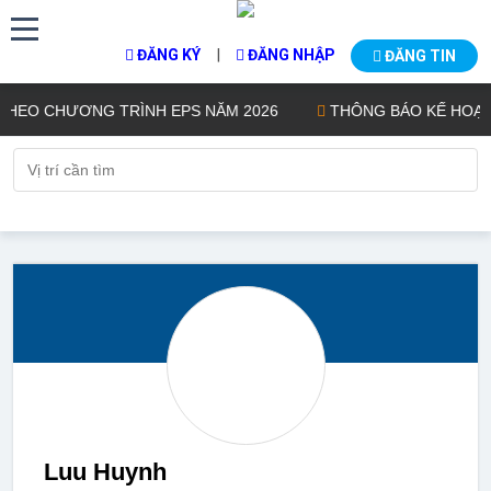
|
ĐĂNG KÝ
ĐĂNG NHẬP
ĐĂNG TIN
EO CHƯƠNG TRÌNH EPS NĂM 2026
THÔNG BÁO KẾ HOẠCH TU
Luu Huynh