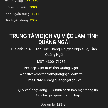
Đã truy cập:
1882680
Hồ sơ tìm việc:
7083
Nhà tuyển dụng:
1014
Tin tuyển dụng:
2907
TRUNG TÂM DỊCH VỤ VIỆC LÀM TỈNH
QUẢNG NGÃI
Địa chỉ: Lô 4L - Tôn Đức Thắng, Phường Nghĩa Lộ, Tỉnh
Quảng Ngãi
MST: 4300471737
Nơi cấp: Cục thuế tỉnh Quảng Ngãi
Website: www.vieclamquangngai.com.vn
Email: ttdvvl-snv@quangngai.gov.vn
Quy chế hoạt động
Chính sách bảo mật thông tin
Cơ chế giải quyết tranh chấp
Design by
176.vn