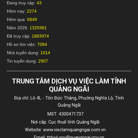
Đang truy cập:
43
Hôm nay:
2274
Hôm qua:
6849
Năm 2026:
1325981
Đã truy cập:
1883974
Hồ sơ tìm việc:
7084
Nhà tuyển dụng:
1014
Tin tuyển dụng:
2907
TRUNG TÂM DỊCH VỤ VIỆC LÀM TỈNH
QUẢNG NGÃI
Địa chỉ: Lô 4L - Tôn Đức Thắng, Phường Nghĩa Lộ, Tỉnh
Quảng Ngãi
MST: 4300471737
Nơi cấp: Cục thuế tỉnh Quảng Ngãi
Website: www.vieclamquangngai.com.vn
Email: ttdvvl-snv@quangngai.gov.vn