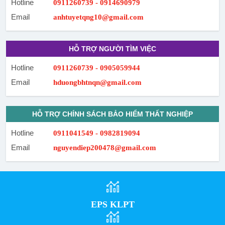
Hotline
0911260739 - 0914690979
Email
anhtuyetqng10@gmail.com
HỖ TRỢ NGƯỜI TÌM VIỆC
Hotline
0911260739 - 0905059944
Email
hduongbhtnqn@gmail.com
HỖ TRỢ CHÍNH SÁCH BẢO HIỂM THẤT NGHIỆP
Hotline
0911041549 - 0982819094
Email
nguyendiep200478@gmail.com
EPS KLPT