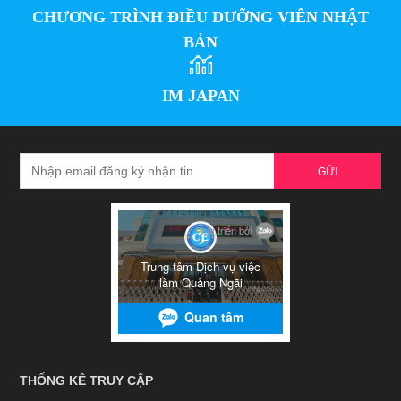
CHƯƠNG TRÌNH ĐIỀU DƯỠNG VIÊN NHẬT
BẢN
IM JAPAN
GỬI
THỐNG KÊ TRUY CẬP