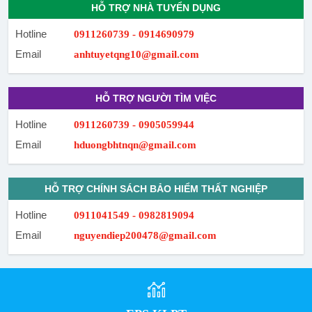
HỖ TRỢ NHÀ TUYỂN DỤNG
Hotline
0911260739 - 0914690979
Email
anhtuyetqng10@gmail.com
HỖ TRỢ NGƯỜI TÌM VIỆC
Hotline
0911260739 - 0905059944
Email
hduongbhtnqn@gmail.com
HỖ TRỢ CHÍNH SÁCH BẢO HIỂM THẤT NGHIỆP
Hotline
0911041549 - 0982819094
Email
nguyendiep200478@gmail.com