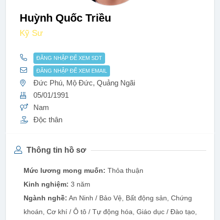
Huỳnh Quốc Triều
Kỹ Sư
ĐĂNG NHẬP ĐỂ XEM SDT
ĐĂNG NHẬP ĐỂ XEM EMAIL
Đức Phú, Mộ Đức, Quảng Ngãi
05/01/1991
Nam
Độc thân
Thông tin hồ sơ
Mức lương mong muốn:
Thỏa thuận
Kinh nghiệm:
3 năm
Ngành nghề:
An Ninh / Bảo Vệ, Bất động sản, Chứng
khoán, Cơ khí / Ô tô / Tự động hóa, Giáo dục / Đào tạo,