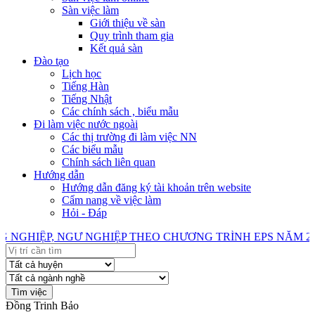
Sàn việc làm
Giới thiệu về sàn
Quy trình tham gia
Kết quả sàn
Đào tạo
Lịch học
Tiếng Hàn
Tiếng Nhật
Các chính sách , biểu mẫu
Đi làm việc nước ngoài
Các thị trường đi làm việc NN
Các biểu mẫu
Chính sách liên quan
Hướng dẫn
Hướng dẫn đăng ký tài khoản trên website
Cẩm nang về việc làm
Hỏi - Đáp
HIỆP, NGƯ NGHIỆP THEO CHƯƠNG TRÌNH EPS NĂM 202
Đồng Trinh Bảo