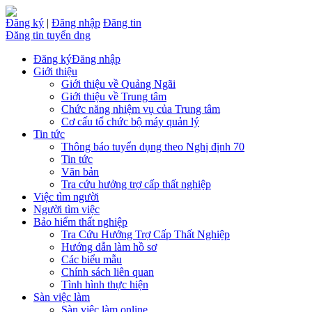
Đăng ký
|
Đăng nhập
Đăng tin
Đăng tin tuyển dng
Đăng ký
Đăng nhập
Giới thiệu
Giới thiệu về Quảng Ngãi
Giới thiệu về Trung tâm
Chức năng nhiệm vụ của Trung tâm
Cơ cấu tổ chức bộ máy quản lý
Tin tức
Thông báo tuyển dụng theo Nghị định 70
Tin tức
Văn bản
Tra cứu hưởng trợ cấp thất nghiệp
Việc tìm người
Người tìm việc
Bảo hiểm thất nghiệp
Tra Cứu Hưởng Trợ Cấp Thất Nghiệp
Hướng dẫn làm hồ sơ
Các biểu mẫu
Chính sách liên quan
Tình hình thực hiện
Sàn việc làm
Sàn việc làm online