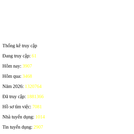
Thống kê truy cập
Đang truy cập:
61
Hôm nay:
3907
Hôm qua:
3468
Năm 2026:
1320764
Đã truy cập:
1881366
Hồ sơ tìm việc:
7081
Nhà tuyển dụng:
1014
Tin tuyển dụng:
2907