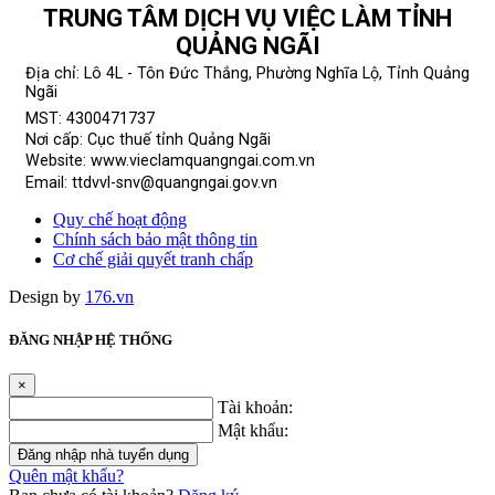
TRUNG TÂM DỊCH VỤ VIỆC LÀM TỈNH
QUẢNG NGÃI
Địa chỉ: Lô 4L - Tôn Đức Thắng, Phường Nghĩa Lộ, Tỉnh Quảng
Ngãi
MST: 4300471737
Nơi cấp: Cục thuế tỉnh Quảng Ngãi
Website: www.vieclamquangngai.com.vn
Email: ttdvvl-snv@quangngai.gov.vn
Quy chế hoạt động
Chính sách bảo mật thông tin
Cơ chế giải quyết tranh chấp
Design by
176.vn
ĐĂNG NHẬP HỆ THỐNG
×
Tài khoản:
Mật khẩu:
Đăng nhập nhà tuyển dụng
Quên mật khẩu?