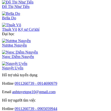
Đỗ Thị Như Tiến
Bella Do
Thuật Võ
Kỹ sư Cơ khí
Đại học
Nương Nguyễn
Ngọc Diễm Nguyễn
Nguyệt Uyển
Hỗ trợ nhà tuyển dụng
Hotline
0911260739 - 0914690979
Email
anhtuyetqng10@gmail.com
Hỗ trợ người tìm việc
Hotline
0911260739 - 0905059944