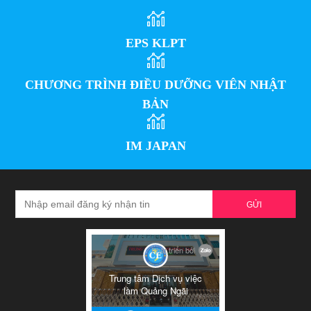
EPS KLPT
CHƯƠNG TRÌNH ĐIỀU DƯỠNG VIÊN NHẬT
BẢN
IM JAPAN
GỬI