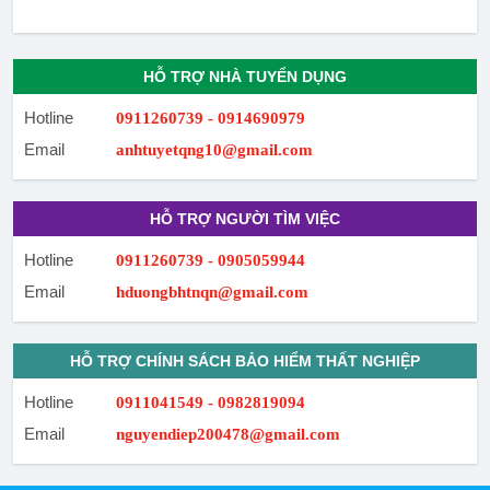
HỖ TRỢ NHÀ TUYỂN DỤNG
Hotline
0911260739 - 0914690979
Email
anhtuyetqng10@gmail.com
HỖ TRỢ NGƯỜI TÌM VIỆC
Hotline
0911260739 - 0905059944
Email
hduongbhtnqn@gmail.com
HỖ TRỢ CHÍNH SÁCH BẢO HIỂM THẤT NGHIỆP
Hotline
0911041549 - 0982819094
Email
nguyendiep200478@gmail.com