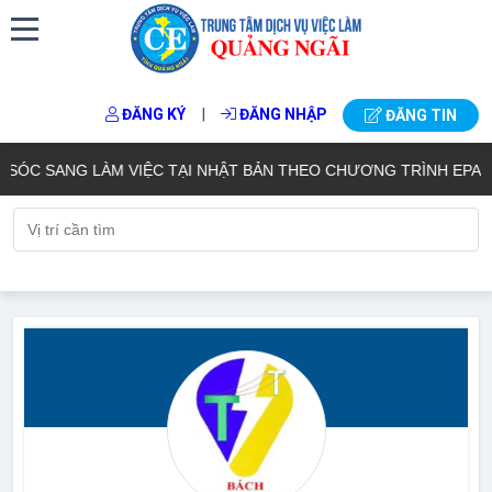
|
ĐĂNG KÝ
ĐĂNG NHẬP
ĐĂNG TIN
ÓC SANG LÀM VIỆC TẠI NHẬT BẢN THEO CHƯƠNG TRÌNH EPA KH