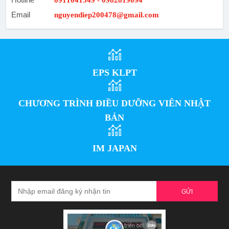
0911041549 - 0982819094
Email
nguyendiep200478@gmail.com
EPS KLPT
CHƯƠNG TRÌNH ĐIỀU DƯỠNG VIÊN NHẬT
BẢN
IM JAPAN
GỬI