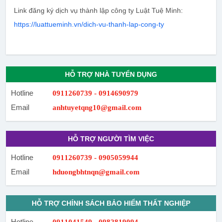
Link đăng ký dịch vụ thành lập công ty Luật Tuệ Minh:
https://luattueminh.vn/dich-vu-thanh-lap-cong-ty
HỖ TRỢ NHÀ TUYỂN DỤNG
Hotline
0911260739 - 0914690979
Email
anhtuyetqng10@gmail.com
HỖ TRỢ NGƯỜI TÌM VIỆC
Hotline
0911260739 - 0905059944
Email
hduongbhtnqn@gmail.com
HỖ TRỢ CHÍNH SÁCH BẢO HIỂM THẤT NGHIỆP
Hotline