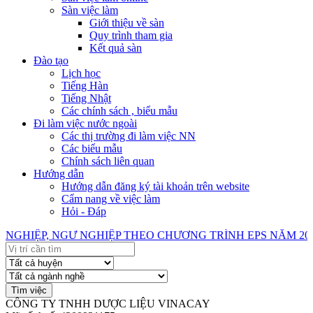
Sàn việc làm
Giới thiệu về sàn
Quy trình tham gia
Kết quả sàn
Đào tạo
Lịch học
Tiếng Hàn
Tiếng Nhật
Các chính sách , biểu mẫu
Đi làm việc nước ngoài
Các thị trường đi làm việc NN
Các biểu mẫu
Chính sách liên quan
Hướng dẫn
Hướng dẫn đăng ký tài khoản trên website
Cẩm nang về việc làm
Hỏi - Đáp
HIỆP, NGƯ NGHIỆP THEO CHƯƠNG TRÌNH EPS NĂM 202
CÔNG TY TNHH DƯỢC LIỆU VINACAY