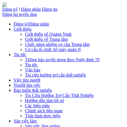
Đăng ký
|
Đăng nhập
Đăng tin
Đăng tin tuyển dng
Đăng ký
Đăng nhập
Giới thiệu
Giới thiệu về Quảng Ngãi
Giới thiệu về Trung tâm
Chức năng nhiệm vụ của Trung tâm
Cơ cấu tổ chức bộ máy quản lý
Tin tức
Thông báo tuyển dụng theo Nghị định 70
Tin tức
Văn bản
Tra cứu hưởng trợ cấp thất nghiệp
Việc tìm người
Người tìm việc
Bảo hiểm thất nghiệp
Tra Cứu Hưởng Trợ Cấp Thất Nghiệp
Hướng dẫn làm hồ sơ
Các biểu mẫu
Chính sách liên quan
Tình hình thực hiện
Sàn việc làm
Sàn việc làm online