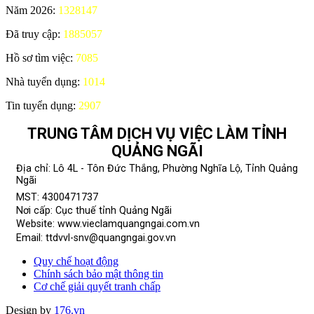
Năm 2026:
1328147
Đã truy cập:
1885057
Hồ sơ tìm việc:
7085
Nhà tuyển dụng:
1014
Tin tuyển dụng:
2907
TRUNG TÂM DỊCH VỤ VIỆC LÀM TỈNH
QUẢNG NGÃI
Địa chỉ: Lô 4L - Tôn Đức Thắng, Phường Nghĩa Lộ, Tỉnh Quảng
Ngãi
MST: 4300471737
Nơi cấp: Cục thuế tỉnh Quảng Ngãi
Website: www.vieclamquangngai.com.vn
Email: ttdvvl-snv@quangngai.gov.vn
Quy chế hoạt động
Chính sách bảo mật thông tin
Cơ chế giải quyết tranh chấp
Design by
176.vn