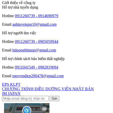
Giới thiệu về công ty
Hỗ trợ nhà tuyển dụng
Hotline
0911260739 - 0914690979
Email
anhtuyetqng10@gmail.com
Hỗ trợ người tìm việc
Hotline
0911260739 - 0905059944
Email
hduongbhtnqn@gmail.com
Hỗ trợ chính sách bảo hiểm thất nghiệp
Hotline
0911041549 - 0982819094
Email
nguyendiep200478@gmail.com
EPS KLPT
CHƯƠNG TRÌNH ĐIỀU DƯỠNG VIÊN NHẬT BẢN
IM JAPAN
Gửi