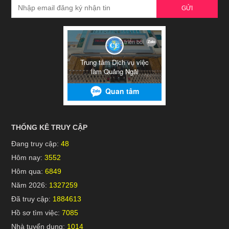
GỬI
THỐNG KÊ TRUY CẬP
Đang truy cập:
48
Hôm nay:
3552
Hôm qua:
6849
Năm 2026:
1327259
Đã truy cập:
1884613
Hồ sơ tìm việc:
7085
Nhà tuyển dụng:
1014