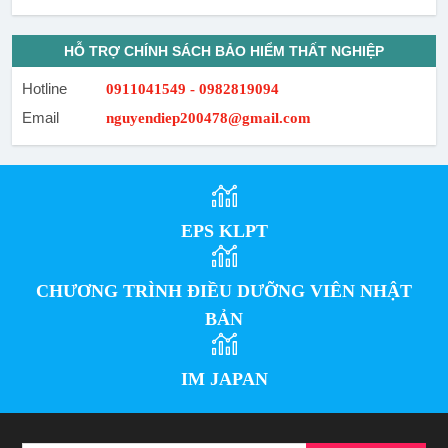
HỖ TRỢ CHÍNH SÁCH BẢO HIỂM THẤT NGHIỆP
Hotline
0911041549 - 0982819094
Email
nguyendiep200478@gmail.com
EPS KLPT
CHƯƠNG TRÌNH ĐIỀU DƯỠNG VIÊN NHẬT
BẢN
IM JAPAN